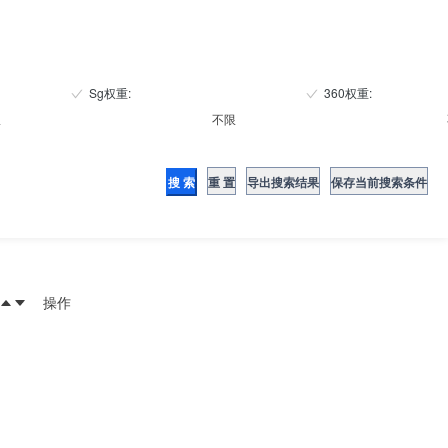
Sg权重
:
360权重
:
限
不限
搜 索
重 置
导出搜索结果
保存当前搜索条件
操作