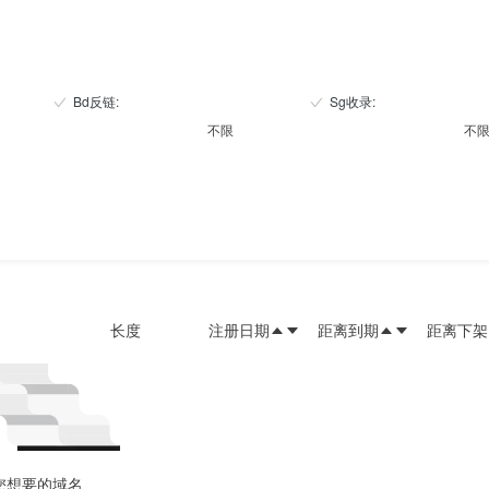
Bd反链
:
Sg收录
:
不限
不
长度
注册日期
距离到期
距离下架
您想要的域名