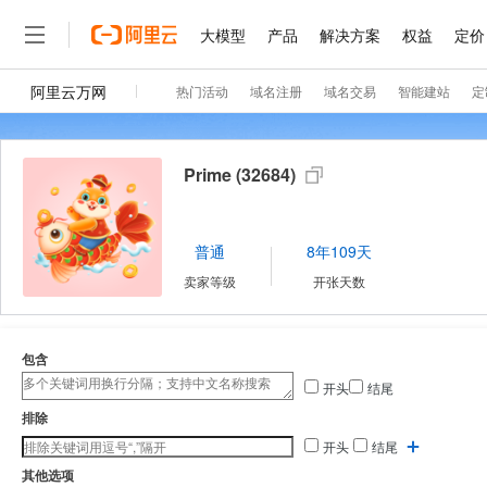
Prime (32684)
普通
8年109天
卖家等级
开张天数
包含
开头
结尾
排除
开头
结尾
其他选项