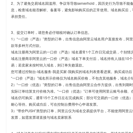
2、为了避免交易域名因滥用、争议等导致serverhold，因历史行为导致不
息，检查域名能否解析、备案等，避免影响购买后的正常使用。域名购买后，
承担责任。
3、提交订单时，请您务必仔细核对确认订单信息。
1）“一口价（严选）”类型的订单，出售信息由阿里云域名用户直接发布，阿
款等多种方式付款。
域名注册商为阿里云的一口价（严选）域名通常1个工作日完成交易，个别情
域名注册商非阿里云的一口价（严选）域名下单支付后，域名持有人须在10
易；若卖家未按时转入域名，则订单失败退款。
您可通过控制台-域名服务-我是买家-我购买的域名列表查看进展。购买成功后
“一口价（严选）”域名所示价格仅为域名购买价格，不包含其他服务，域名介
2）“一口价（优选）”类型的订单，出售信息由阿里云合作方提供，出售到期
实际订单结算支付价格为准。“一口价（优选）”订单可使用阿里云账号余额、
域名仍可购买，通常15个工作日左右完成购买；部分可交易的一口价（优选）
耐心等待。购买成功后，可在控制台费用中心申请发票。
3）“带价PUSH”类型的订单，阿里云仅为域名交易提供平台，不能使用阿
发票，如需发票请直接与域名卖家联系