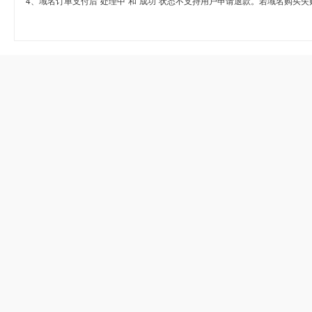
4、域名订单支付后“处理中”和“成功”状态不支持用户申请退款。若域名购