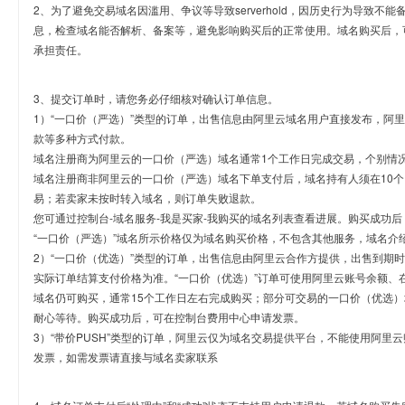
2、为了避免交易域名因滥用、争议等导致serverhold，因历史行为导致不
息，检查域名能否解析、备案等，避免影响购买后的正常使用。域名购买后，
承担责任。
3、提交订单时，请您务必仔细核对确认订单信息。
1）“一口价（严选）”类型的订单，出售信息由阿里云域名用户直接发布，阿
款等多种方式付款。
域名注册商为阿里云的一口价（严选）域名通常1个工作日完成交易，个别情
域名注册商非阿里云的一口价（严选）域名下单支付后，域名持有人须在10
易；若卖家未按时转入域名，则订单失败退款。
您可通过控制台-域名服务-我是买家-我购买的域名列表查看进展。购买成功后
“一口价（严选）”域名所示价格仅为域名购买价格，不包含其他服务，域名介
2）“一口价（优选）”类型的订单，出售信息由阿里云合作方提供，出售到期
实际订单结算支付价格为准。“一口价（优选）”订单可使用阿里云账号余额、
域名仍可购买，通常15个工作日左右完成购买；部分可交易的一口价（优选）
耐心等待。购买成功后，可在控制台费用中心申请发票。
3）“带价PUSH”类型的订单，阿里云仅为域名交易提供平台，不能使用阿
发票，如需发票请直接与域名卖家联系