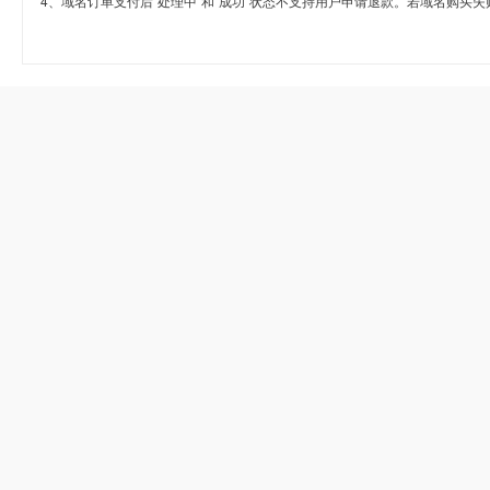
4、域名订单支付后“处理中”和“成功”状态不支持用户申请退款。若域名购