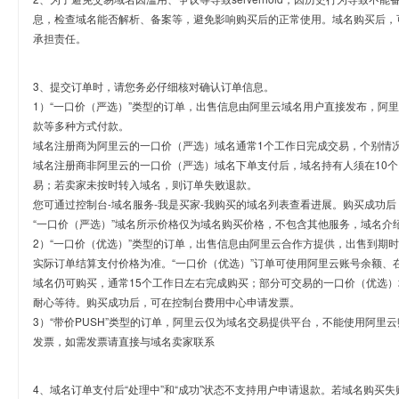
息，检查域名能否解析、备案等，避免影响购买后的正常使用。域名购买后，
承担责任。
3、提交订单时，请您务必仔细核对确认订单信息。
1）“一口价（严选）”类型的订单，出售信息由阿里云域名用户直接发布，阿
款等多种方式付款。
域名注册商为阿里云的一口价（严选）域名通常1个工作日完成交易，个别情
域名注册商非阿里云的一口价（严选）域名下单支付后，域名持有人须在10
易；若卖家未按时转入域名，则订单失败退款。
您可通过控制台-域名服务-我是买家-我购买的域名列表查看进展。购买成功后
“一口价（严选）”域名所示价格仅为域名购买价格，不包含其他服务，域名介
2）“一口价（优选）”类型的订单，出售信息由阿里云合作方提供，出售到期
实际订单结算支付价格为准。“一口价（优选）”订单可使用阿里云账号余额、
域名仍可购买，通常15个工作日左右完成购买；部分可交易的一口价（优选）
耐心等待。购买成功后，可在控制台费用中心申请发票。
3）“带价PUSH”类型的订单，阿里云仅为域名交易提供平台，不能使用阿
发票，如需发票请直接与域名卖家联系
4、域名订单支付后“处理中”和“成功”状态不支持用户申请退款。若域名购