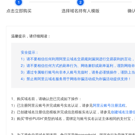
温馨提示，请仔细阅读：
安全提示：
1）请不要相信任何利用阿里云域名交易规则漏洞进行交易获利的言论
2）请不要相信任何方式的刷单行为、网络兼职或刷单返利，谨防网络
3）通过专属银行账号向非本人账号充值时，请务必谨慎操作，谨防上
4）禁止将阿里云域名服务用于网络诈骗活动或为诈骗活动提供支持！
1、购买域名前，请确认您已完成如下操作：
1）已注册阿里云账号并完成账号实名认证，请参见
阿里云账号注册流程
。
2）已创建域名注册信息模板并完成信息模板实名认证，请参见
创建域名注册
3）购买“带价PUSH”类型的域名，需绑定与账号实名认证主体相同的支付宝，
2、为了避免交易域名因滥用、争议等导致serverhold，因历史行为导致不