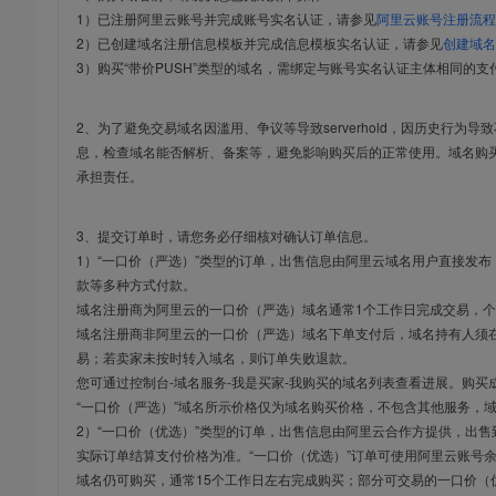
1）已注册阿里云账号并完成账号实名认证，请参见
阿里云账号注册流程
2）已创建域名注册信息模板并完成信息模板实名认证，请参见
创建域名
3）购买“带价PUSH”类型的域名，需绑定与账号实名认证主体相同的支
2、为了避免交易域名因滥用、争议等导致serverhold，因历史行为
息，检查域名能否解析、备案等，避免影响购买后的正常使用。域名购
承担责任。
3、提交订单时，请您务必仔细核对确认订单信息。
1）“一口价（严选）”类型的订单，出售信息由阿里云域名用户直接发
款等多种方式付款。
域名注册商为阿里云的一口价（严选）域名通常1个工作日完成交易，个
域名注册商非阿里云的一口价（严选）域名下单支付后，域名持有人须在
易；若卖家未按时转入域名，则订单失败退款。
您可通过控制台-域名服务-我是买家-我购买的域名列表查看进展。购买
“一口价（严选）”域名所示价格仅为域名购买价格，不包含其他服务，
2）“一口价（优选）”类型的订单，出售信息由阿里云合作方提供，出
实际订单结算支付价格为准。“一口价（优选）”订单可使用阿里云账号
域名仍可购买，通常15个工作日左右完成购买；部分可交易的一口价（