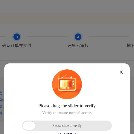
X
言论，谨防上当受骗！
网络诈骗！
防上当受骗！
持！