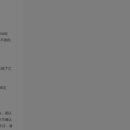
is信
云不因此
及线下汇
成交
响，请以
作方确认
作日，请