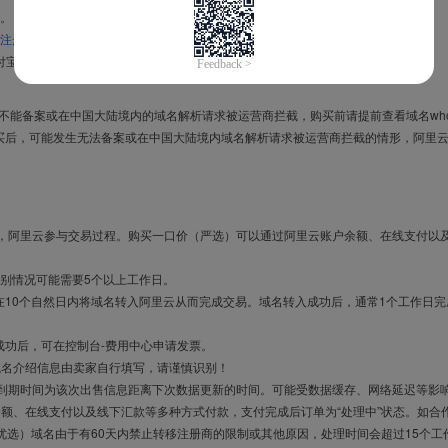
。
注册信息模板
。
付宝，进入
域名交易支付宝绑定页面
完成绑定。
导致不能备案或在中国大陆境内的域名解析请求被运营商拦截，购买前请提前查看域名who
买后，可能发生无法备案或在中国大陆境内域名解析请求被运营商拦截的情形，阿里
布，阿里云参与交易过程。购买一口价（严选）可以通过阿里云账户余额、在线支付以
别情况可能需要5个以上工作日。
10个自然日内将域名转入阿里云从而完成交易。域名转入成功后，通常1个工作日完
成功后，可在控制台-费用中心申请发票。
域名介绍信息由卖家自行填写，请谨慎识别！
售到期时间为该次出售信息距离下次数据更新的时间。可能受数据缓存、网络延迟等影
余额、在线支付以及线下汇款等多种方式付款，支付完成后订单为“处理中”状态。如合
优选）域名由于有60天内禁止转移注册商的限制或其他原因，处理时间会超过15个工