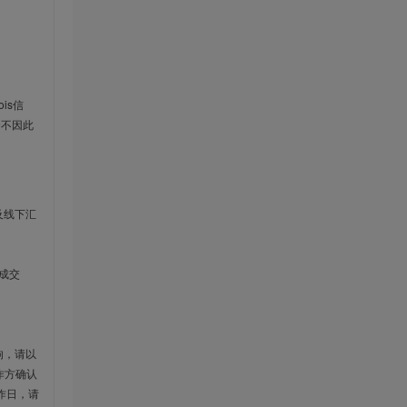
is信
云不因此
及线下汇
成交
响，请以
作方确认
作日，请