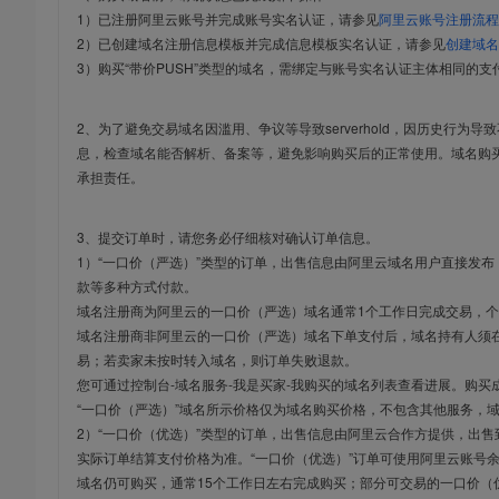
1）已注册阿里云账号并完成账号实名认证，请参见
阿里云账号注册流程
2）已创建域名注册信息模板并完成信息模板实名认证，请参见
创建域名
3）购买“带价PUSH”类型的域名，需绑定与账号实名认证主体相同的支
2、为了避免交易域名因滥用、争议等导致serverhold，因历史行为
息，检查域名能否解析、备案等，避免影响购买后的正常使用。域名购
承担责任。
3、提交订单时，请您务必仔细核对确认订单信息。
1）“一口价（严选）”类型的订单，出售信息由阿里云域名用户直接发
款等多种方式付款。
域名注册商为阿里云的一口价（严选）域名通常1个工作日完成交易，个
域名注册商非阿里云的一口价（严选）域名下单支付后，域名持有人须在
易；若卖家未按时转入域名，则订单失败退款。
您可通过控制台-域名服务-我是买家-我购买的域名列表查看进展。购买
“一口价（严选）”域名所示价格仅为域名购买价格，不包含其他服务，
2）“一口价（优选）”类型的订单，出售信息由阿里云合作方提供，出
实际订单结算支付价格为准。“一口价（优选）”订单可使用阿里云账号
域名仍可购买，通常15个工作日左右完成购买；部分可交易的一口价（