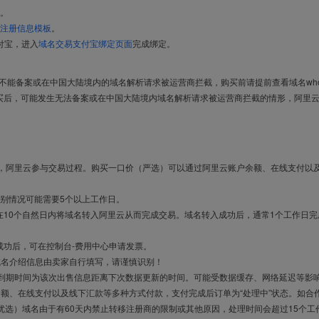
。
注册信息模板
。
付宝，进入
域名交易支付宝绑定页面
完成绑定。
导致不能备案或在中国大陆境内的域名解析请求被运营商拦截，购买前请提前查看域名who
买后，可能发生无法备案或在中国大陆境内域名解析请求被运营商拦截的情形，阿里
布，阿里云参与交易过程。购买一口价（严选）可以通过阿里云账户余额、在线支付以
别情况可能需要5个以上工作日。
10个自然日内将域名转入阿里云从而完成交易。域名转入成功后，通常1个工作日完
成功后，可在控制台-费用中心申请发票。
域名介绍信息由卖家自行填写，请谨慎识别！
售到期时间为该次出售信息距离下次数据更新的时间。可能受数据缓存、网络延迟等影
余额、在线支付以及线下汇款等多种方式付款，支付完成后订单为“处理中”状态。如合
优选）域名由于有60天内禁止转移注册商的限制或其他原因，处理时间会超过15个工