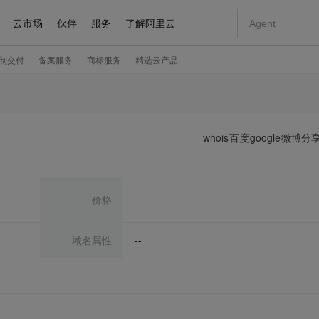
whois
百度
google
微博分
价格
域名属性
--