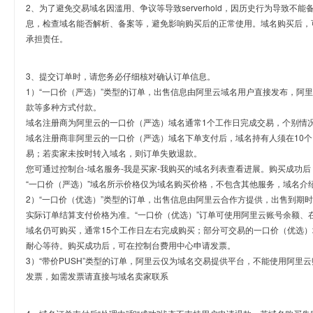
2、为了避免交易域名因滥用、争议等导致serverhold，因历史行为导致不
息，检查域名能否解析、备案等，避免影响购买后的正常使用。域名购买后，
承担责任。
3、提交订单时，请您务必仔细核对确认订单信息。
1）“一口价（严选）”类型的订单，出售信息由阿里云域名用户直接发布，阿
款等多种方式付款。
域名注册商为阿里云的一口价（严选）域名通常1个工作日完成交易，个别情
域名注册商非阿里云的一口价（严选）域名下单支付后，域名持有人须在10
易；若卖家未按时转入域名，则订单失败退款。
您可通过控制台-域名服务-我是买家-我购买的域名列表查看进展。购买成功后
“一口价（严选）”域名所示价格仅为域名购买价格，不包含其他服务，域名介
2）“一口价（优选）”类型的订单，出售信息由阿里云合作方提供，出售到期
实际订单结算支付价格为准。“一口价（优选）”订单可使用阿里云账号余额、
域名仍可购买，通常15个工作日左右完成购买；部分可交易的一口价（优选）
耐心等待。购买成功后，可在控制台费用中心申请发票。
3）“带价PUSH”类型的订单，阿里云仅为域名交易提供平台，不能使用阿
发票，如需发票请直接与域名卖家联系