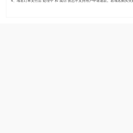
4、域名订单支付后“处理中”和“成功”状态不支持用户申请退款。若域名购