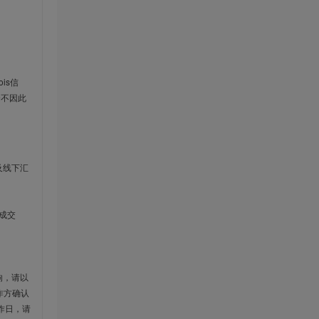
is信
云不因此
及线下汇
成交
响，请以
作方确认
作日，请