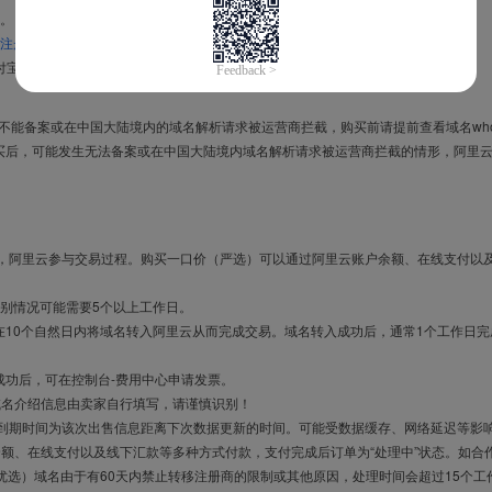
。
注册信息模板
。
付宝，进入
域名交易支付宝绑定页面
完成绑定。
导致不能备案或在中国大陆境内的域名解析请求被运营商拦截，购买前请提前查看域名who
买后，可能发生无法备案或在中国大陆境内域名解析请求被运营商拦截的情形，阿里
布，阿里云参与交易过程。购买一口价（严选）可以通过阿里云账户余额、在线支付以
别情况可能需要5个以上工作日。
10个自然日内将域名转入阿里云从而完成交易。域名转入成功后，通常1个工作日完
成功后，可在控制台-费用中心申请发票。
域名介绍信息由卖家自行填写，请谨慎识别！
售到期时间为该次出售信息距离下次数据更新的时间。可能受数据缓存、网络延迟等影
余额、在线支付以及线下汇款等多种方式付款，支付完成后订单为“处理中”状态。如合
优选）域名由于有60天内禁止转移注册商的限制或其他原因，处理时间会超过15个工