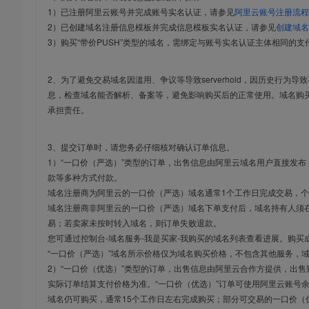
1）已注册阿里云账号并完成账号实名认证，请参见
阿里云账号注册流程
2）已创建域名注册信息模板并完成信息模板实名认证，请参见
创建域名
3）购买“带价PUSH”类型的域名，需绑定与账号实名认证主体相同的支
2、为了避免交易域名因滥用、争议等导致serverhold，因历史行为
息，检查域名能否解析、备案等，避免影响购买后的正常使用。域名购
承担责任。
3、提交订单时，请您务必仔细核对确认订单信息。
1）“一口价（严选）”类型的订单，出售信息由阿里云域名用户直接发
款等多种方式付款。
域名注册商为阿里云的一口价（严选）域名通常1个工作日完成交易，个
域名注册商非阿里云的一口价（严选）域名下单支付后，域名持有人须在
易；若卖家未按时转入域名，则订单失败退款。
您可通过控制台-域名服务-我是买家-我购买的域名列表查看进展。购买
“一口价（严选）”域名所示价格仅为域名购买价格，不包含其他服务，
2）“一口价（优选）”类型的订单，出售信息由阿里云合作方提供，出
实际订单结算支付价格为准。“一口价（优选）”订单可使用阿里云账号
域名仍可购买，通常15个工作日左右完成购买；部分可交易的一口价（