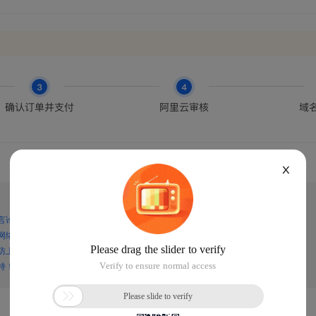
X
言论，谨防上当受骗！
网络诈骗！
防上当受骗！
持！