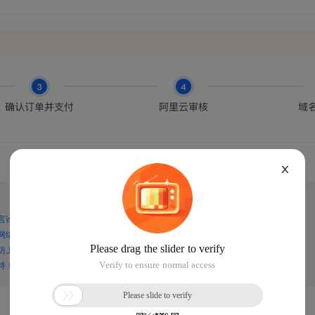
X
言论，谨防上当受骗！
网络诈骗！
防上当受骗！
持！