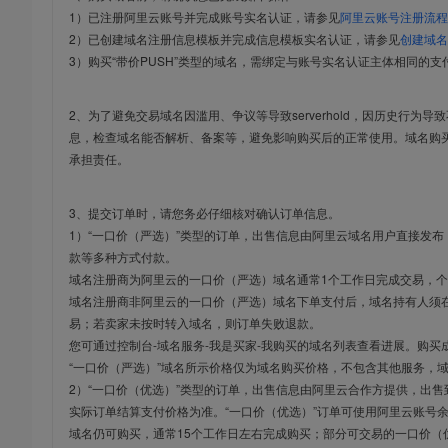
1）已注册阿里云账号并完成账号实名认证，请参见
阿里云账号注册流程
2）已创建域名注册信息模板并完成信息模板实名认证，请参见
创建域名
3）购买“带价PUSH”类型的域名，需绑定与账号实名认证主体相同的支
2、为了避免交易域名因滥用、争议等导致serverhold，因历史行为
息，检查域名能否解析、备案等，避免影响购买后的正常使用。域名购
承担责任。
3、提交订单时，请您务必仔细核对确认订单信息。
1）“一口价（严选）”类型的订单，出售信息由阿里云域名用户直接发
款等多种方式付款。
域名注册商为阿里云的一口价（严选）域名通常1个工作日完成交易，个
域名注册商非阿里云的一口价（严选）域名下单支付后，域名持有人须在
易；若卖家未按时转入域名，则订单失败退款。
您可通过控制台-域名服务-我是买家-我购买的域名列表查看进展。购买
“一口价（严选）”域名所示价格仅为域名购买价格，不包含其他服务，
2）“一口价（优选）”类型的订单，出售信息由阿里云合作方提供，出
实际订单结算支付价格为准。“一口价（优选）”订单可使用阿里云账号
域名仍可购买，通常15个工作日左右完成购买；部分可交易的一口价（