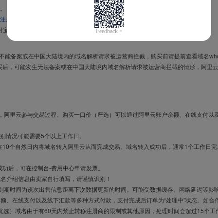
。
注册信息模板
。
付宝，进入
域名交易支付宝绑定页面
完成绑定。
导致不能备案或在中国大陆境内的域名解析请求被运营商拦截，购买前请提前查看域名who
买后，可能发生无法备案或在中国大陆境内域名解析请求被运营商拦截的情形，阿里
布，阿里云参与交易过程。购买一口价（严选）可以通过阿里云账户余额、在线支付以
别情况可能需要5个以上工作日。
10个自然日内将域名转入阿里云从而完成交易。域名转入成功后，通常1个工作日完
成功后，可在控制台-费用中心申请发票。
域名介绍信息由卖家自行填写，请谨慎识别！
售到期时间为该次出售信息距离下次数据更新的时间。可能受数据缓存、网络延迟等影
余额、在线支付以及线下汇款等多种方式付款，支付完成后订单为“处理中”状态。如合
优选）域名由于有60天内禁止转移注册商的限制或其他原因，处理时间会超过15个工