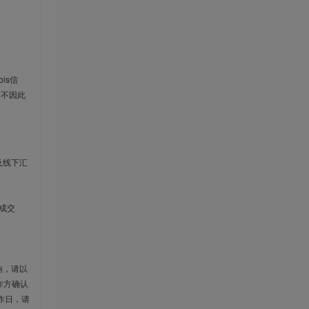
is信
云不因此
及线下汇
成交
响，请以
作方确认
作日，请