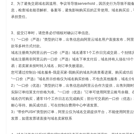
2、为了避免交易域名因滥用、争议等导致serverhold，因历史行为导致不
息，检查域名能否解析、备案等，避免影响购买后的正常使用。域名购买后，
承担责任。
3、提交订单时，请您务必仔细核对确认订单信息。
1）“一口价（严选）”类型的订单，出售信息由阿里云域名用户直接发布，阿
款等多种方式付款。
域名注册商为阿里云的一口价（严选）域名通常1个工作日完成交易，个别情
域名注册商非阿里云的一口价（严选）域名下单支付后，域名持有人须在10
易；若卖家未按时转入域名，则订单失败退款。
您可通过控制台-域名服务-我是买家-我购买的域名列表查看进展。购买成功后
“一口价（严选）”域名所示价格仅为域名购买价格，不包含其他服务，域名介
2）“一口价（优选）”类型的订单，出售信息由阿里云合作方提供，出售到期
实际订单结算支付价格为准。“一口价（优选）”订单可使用阿里云账号余额、
域名仍可购买，通常15个工作日左右完成购买；部分可交易的一口价（优选）
耐心等待。购买成功后，可在控制台费用中心申请发票。
3）“带价PUSH”类型的订单，阿里云仅为域名交易提供平台，不能使用阿
发票，如需发票请直接与域名卖家联系