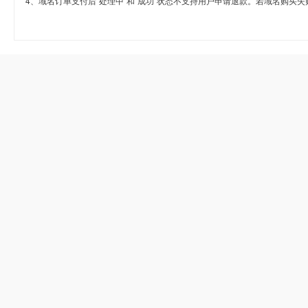
4、域名订单支付后“处理中”和“成功”状态不支持用户申请退款。若域名购