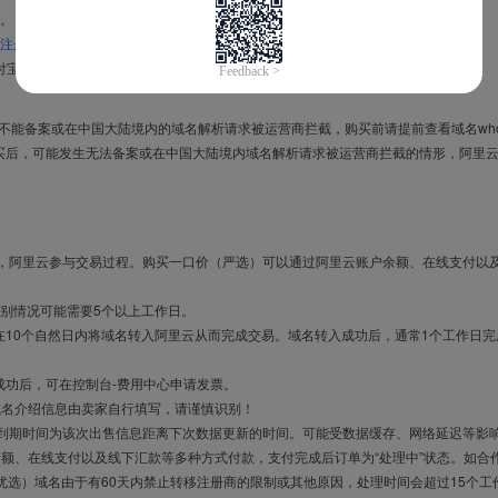
。
注册信息模板
。
付宝，进入
域名交易支付宝绑定页面
完成绑定。
导致不能备案或在中国大陆境内的域名解析请求被运营商拦截，购买前请提前查看域名who
买后，可能发生无法备案或在中国大陆境内域名解析请求被运营商拦截的情形，阿里
布，阿里云参与交易过程。购买一口价（严选）可以通过阿里云账户余额、在线支付以
别情况可能需要5个以上工作日。
10个自然日内将域名转入阿里云从而完成交易。域名转入成功后，通常1个工作日完
成功后，可在控制台-费用中心申请发票。
域名介绍信息由卖家自行填写，请谨慎识别！
售到期时间为该次出售信息距离下次数据更新的时间。可能受数据缓存、网络延迟等影
余额、在线支付以及线下汇款等多种方式付款，支付完成后订单为“处理中”状态。如合
优选）域名由于有60天内禁止转移注册商的限制或其他原因，处理时间会超过15个工