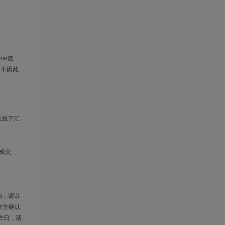
is信
云不因此
及线下汇
成交
响，请以
作方确认
作日，请