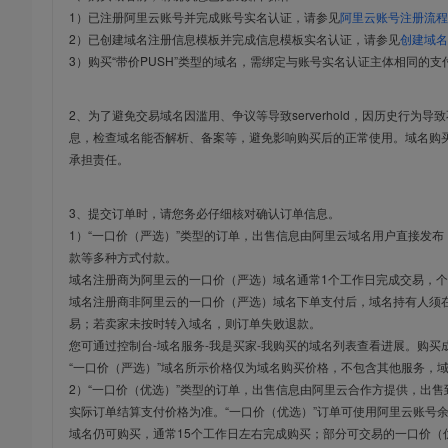
1）已注册阿里云账号并完成账号实名认证，请参见
阿里云账号注册流程
2）已创建域名注册信息模板并完成信息模板实名认证，请参见
创建域名
3）购买“带价PUSH”类型的域名，需绑定与账号实名认证主体相同的支
2、为了避免交易域名因滥用、争议等导致serverhold，因历史行为
息，检查域名能否解析、备案等，避免影响购买后的正常使用。域名购
承担责任。
3、提交订单时，请您务必仔细核对确认订单信息。
1）“一口价（严选）”类型的订单，出售信息由阿里云域名用户直接发
款等多种方式付款。
域名注册商为阿里云的一口价（严选）域名通常1个工作日完成交易，个
域名注册商非阿里云的一口价（严选）域名下单支付后，域名持有人须在
易；若卖家未按时转入域名，则订单失败退款。
您可通过控制台-域名服务-我是买家-我购买的域名列表查看进展。购买
“一口价（严选）”域名所示价格仅为域名购买价格，不包含其他服务，
2）“一口价（优选）”类型的订单，出售信息由阿里云合作方提供，出
实际订单结算支付价格为准。“一口价（优选）”订单可使用阿里云账号
域名仍可购买，通常15个工作日左右完成购买；部分可交易的一口价（