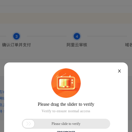
X
言论，谨防上当受骗！
网络诈骗！
防上当受骗！
持！