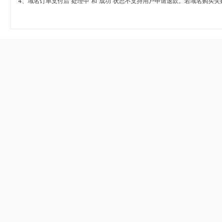
4、域名订单支付后“处理中”和“成功”状态不支持用户申请退款。若域名购