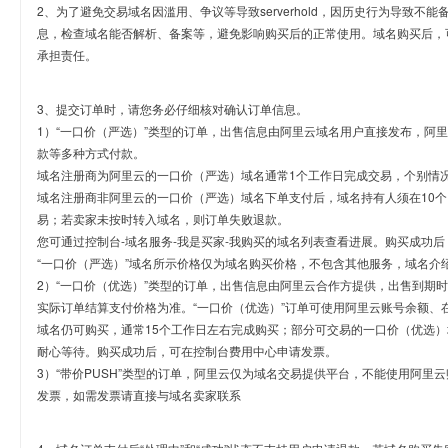
2、为了避免交易域名因滥用、争议等导致serverhold，因历史行为导致不
息，检查域名能否解析、备案等，避免影响购买后的正常使用。域名购买后，
承担责任。
3、提交订单时，请您务必仔细核对确认订单信息。
1）“一口价（严选）”类型的订单，出售信息由阿里云域名用户直接发布，阿
款等多种方式付款。
域名注册商为阿里云的一口价（严选）域名通常1个工作日完成交易，个别情
域名注册商非阿里云的一口价（严选）域名下单支付后，域名持有人须在10
易；若卖家未按时转入域名，则订单失败退款。
您可通过控制台-域名服务-我是买家-我购买的域名列表查看进展。购买成功后
“一口价（严选）”域名所示价格仅为域名购买价格，不包含其他服务，域名介
2）“一口价（优选）”类型的订单，出售信息由阿里云合作方提供，出售到期
实际订单结算支付价格为准。“一口价（优选）”订单可使用阿里云账号余额、
域名仍可购买，通常15个工作日左右完成购买；部分可交易的一口价（优选）
耐心等待。购买成功后，可在控制台费用中心申请发票。
3）“带价PUSH”类型的订单，阿里云仅为域名交易提供平台，不能使用阿
发票，如需发票请直接与域名卖家联系