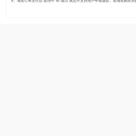
4、域名订单支付后“处理中”和“成功”状态不支持用户申请退款。若域名购