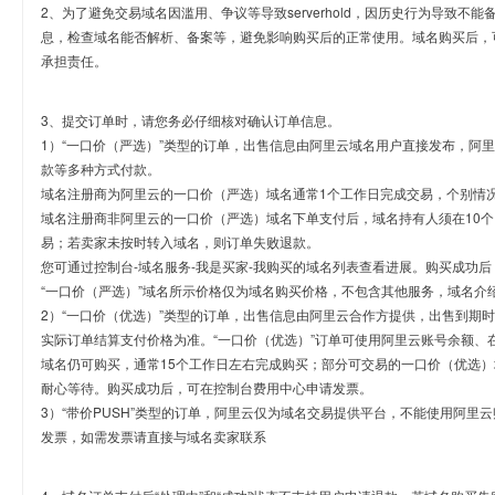
2、为了避免交易域名因滥用、争议等导致serverhold，因历史行为导致不
息，检查域名能否解析、备案等，避免影响购买后的正常使用。域名购买后，
承担责任。
3、提交订单时，请您务必仔细核对确认订单信息。
1）“一口价（严选）”类型的订单，出售信息由阿里云域名用户直接发布，阿
款等多种方式付款。
域名注册商为阿里云的一口价（严选）域名通常1个工作日完成交易，个别情
域名注册商非阿里云的一口价（严选）域名下单支付后，域名持有人须在10
易；若卖家未按时转入域名，则订单失败退款。
您可通过控制台-域名服务-我是买家-我购买的域名列表查看进展。购买成功后
“一口价（严选）”域名所示价格仅为域名购买价格，不包含其他服务，域名介
2）“一口价（优选）”类型的订单，出售信息由阿里云合作方提供，出售到期
实际订单结算支付价格为准。“一口价（优选）”订单可使用阿里云账号余额、
域名仍可购买，通常15个工作日左右完成购买；部分可交易的一口价（优选）
耐心等待。购买成功后，可在控制台费用中心申请发票。
3）“带价PUSH”类型的订单，阿里云仅为域名交易提供平台，不能使用阿
发票，如需发票请直接与域名卖家联系