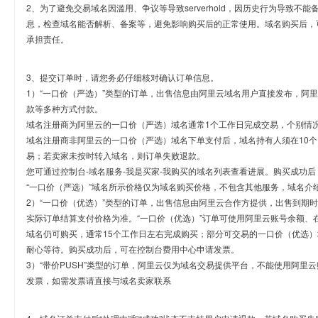
2、为了避免交易域名因滥用、争议等导致serverhold，因历史行为导致不
息，检查域名能否解析、备案等，避免影响购买后的正常使用。域名购买后，
承担责任。
3、提交订单时，请您务必仔细核对确认订单信息。
1）“一口价（严选）”类型的订单，出售信息由阿里云域名用户直接发布，阿
款等多种方式付款。
域名注册商为阿里云的一口价（严选）域名通常1个工作日完成交易，个别情
域名注册商非阿里云的一口价（严选）域名下单支付后，域名持有人须在10
易；若卖家未按时转入域名，则订单失败退款。
您可通过控制台-域名服务-我是买家-我购买的域名列表查看进展。购买成功后
“一口价（严选）”域名所示价格仅为域名购买价格，不包含其他服务，域名介
2）“一口价（优选）”类型的订单，出售信息由阿里云合作方提供，出售到期
实际订单结算支付价格为准。“一口价（优选）”订单可使用阿里云账号余额、
域名仍可购买，通常15个工作日左右完成购买；部分可交易的一口价（优选）
耐心等待。购买成功后，可在控制台费用中心申请发票。
3）“带价PUSH”类型的订单，阿里云仅为域名交易提供平台，不能使用阿
发票，如需发票请直接与域名卖家联系