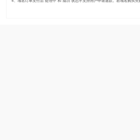
4、域名订单支付后“处理中”和“成功”状态不支持用户申请退款。若域名购