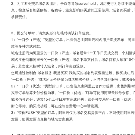
2、为了避免交易域名因滥用、争议等导致serverhold，因历史行为导致不
息，检查域名能否解析、备案等，避免影响购买后的正常使用。域名购买后，
承担责任。
3、提交订单时，请您务必仔细核对确认订单信息。
1）“一口价（严选）”类型的订单，出售信息由阿里云域名用户直接发布，阿
款等多种方式付款。
域名注册商为阿里云的一口价（严选）域名通常1个工作日完成交易，个别情
域名注册商非阿里云的一口价（严选）域名下单支付后，域名持有人须在10
易；若卖家未按时转入域名，则订单失败退款。
您可通过控制台-域名服务-我是买家-我购买的域名列表查看进展。购买成功后
“一口价（严选）”域名所示价格仅为域名购买价格，不包含其他服务，域名介
2）“一口价（优选）”类型的订单，出售信息由阿里云合作方提供，出售到期
实际订单结算支付价格为准。“一口价（优选）”订单可使用阿里云账号余额、
域名仍可购买，通常15个工作日左右完成购买；部分可交易的一口价（优选）
耐心等待。购买成功后，可在控制台费用中心申请发票。
3）“带价PUSH”类型的订单，阿里云仅为域名交易提供平台，不能使用阿
发票，如需发票请直接与域名卖家联系