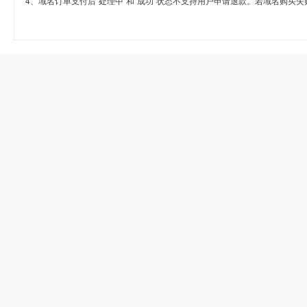
4、域名订单支付后“处理中”和“成功”状态不支持用户申请退款。若域名购