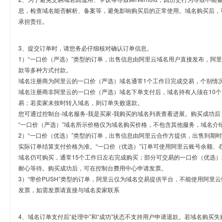
息，检查域名能否解析、备案等，避免影响购买后的正常使用。域名购买后，
承担责任。
3、提交订单时，请您务必仔细核对确认订单信息。
1）“一口价（严选）”类型的订单，出售信息由阿里云域名用户直接发布，阿
款等多种方式付款。
域名注册商为阿里云的一口价（严选）域名通常1个工作日完成交易，个别情
域名注册商非阿里云的一口价（严选）域名下单支付后，域名持有人须在10
易；若卖家未按时转入域名，则订单失败退款。
您可通过控制台-域名服务-我是买家-我购买的域名列表查看进展。购买成功后
“一口价（严选）”域名所示价格仅为域名购买价格，不包含其他服务，域名介
2）“一口价（优选）”类型的订单，出售信息由阿里云合作方提供，出售到期
实际订单结算支付价格为准。“一口价（优选）”订单可使用阿里云账号余额、
域名仍可购买，通常15个工作日左右完成购买；部分可交易的一口价（优选）
耐心等待。购买成功后，可在控制台费用中心申请发票。
3）“带价PUSH”类型的订单，阿里云仅为域名交易提供平台，不能使用阿
发票，如需发票请直接与域名卖家联系
4、域名订单支付后“处理中”和“成功”状态不支持用户申请退款。若域名购