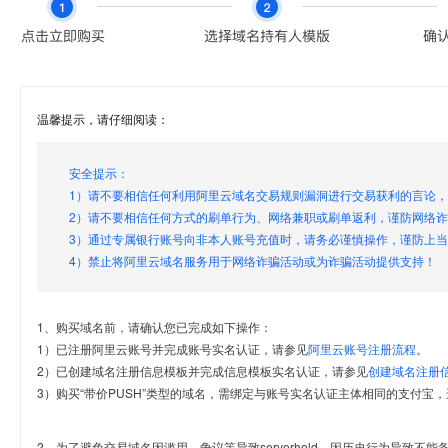
温馨提示，请仔细阅读：
安全提示：
1）请不要相信任何利用阿里云域名交易规则漏洞进行交易获利的言论
2）请不要相信任何方式的刷单行为、网络兼职或刷单返利，谨防网络
3）通过专属银行账号向非本人账号充值时，请务必谨慎操作，谨防上
4）禁止将阿里云域名服务用于网络诈骗活动或为诈骗活动提供支持！
1、购买域名前，请确认您已完成如下操作：
1）已注册阿里云账号并完成账号实名认证，请参见
阿里云账号注册流程
。
2）已创建域名注册信息模板并完成信息模板实名认证，请参见
创建域名注册
3）购买“带价PUSH”类型的域名，需绑定与账号实名认证主体相同的支付宝，
2、为了避免交易域名因滥用、争议等导致serverhold，因历史行为导致不