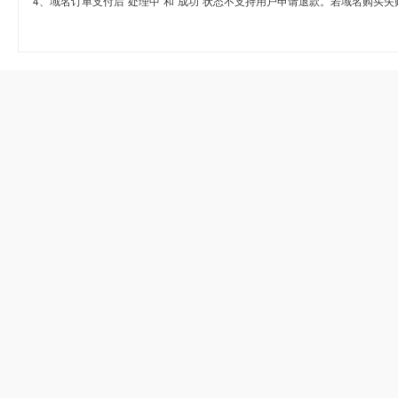
4、域名订单支付后“处理中”和“成功”状态不支持用户申请退款。若域名购