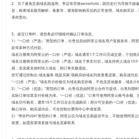
2、为了避免交易域名因滥用、争议等导致serverhold，因历史行为导致不
息，检查域名能否解析、备案等，避免影响购买后的正常使用。域名购买后，
承担责任。
3、提交订单时，请您务必仔细核对确认订单信息。
1）“一口价（严选）”类型的订单，出售信息由阿里云域名用户直接发布，阿
款等多种方式付款。
域名注册商为阿里云的一口价（严选）域名通常1个工作日完成交易，个别情
域名注册商非阿里云的一口价（严选）域名下单支付后，域名持有人须在10
易；若卖家未按时转入域名，则订单失败退款。
您可通过控制台-域名服务-我是买家-我购买的域名列表查看进展。购买成功后
“一口价（严选）”域名所示价格仅为域名购买价格，不包含其他服务，域名介
2）“一口价（优选）”类型的订单，出售信息由阿里云合作方提供，出售到期
实际订单结算支付价格为准。“一口价（优选）”订单可使用阿里云账号余额、
域名仍可购买，通常15个工作日左右完成购买；部分可交易的一口价（优选）
耐心等待。购买成功后，可在控制台费用中心申请发票。
3）“带价PUSH”类型的订单，阿里云仅为域名交易提供平台，不能使用阿
发票，如需发票请直接与域名卖家联系