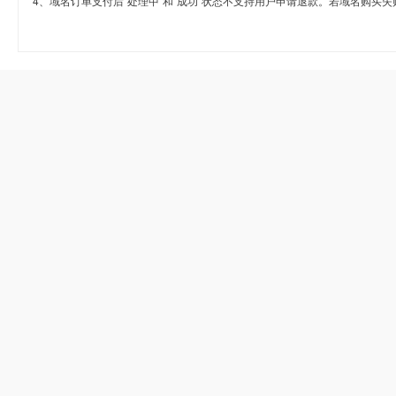
4、域名订单支付后“处理中”和“成功”状态不支持用户申请退款。若域名购