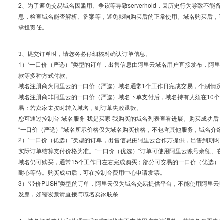
2、为了避免交易域名因滥用、争议等导致serverhold，因历史行为导致不
息，检查域名能否解析、备案等，避免影响购买后的正常使用。域名购买后，
承担责任。
3、提交订单时，请您务必仔细核对确认订单信息。
1）“一口价（严选）”类型的订单，出售信息由阿里云域名用户直接发布，阿
款等多种方式付款。
域名注册商为阿里云的一口价（严选）域名通常1个工作日完成交易，个别情
域名注册商非阿里云的一口价（严选）域名下单支付后，域名持有人须在10
易；若卖家未按时转入域名，则订单失败退款。
您可通过控制台-域名服务-我是买家-我购买的域名列表查看进展。购买成功后
“一口价（严选）”域名所示价格仅为域名购买价格，不包含其他服务，域名介
2）“一口价（优选）”类型的订单，出售信息由阿里云合作方提供，出售到期
实际订单结算支付价格为准。“一口价（优选）”订单可使用阿里云账号余额、
域名仍可购买，通常15个工作日左右完成购买；部分可交易的一口价（优选）
耐心等待。购买成功后，可在控制台费用中心申请发票。
3）“带价PUSH”类型的订单，阿里云仅为域名交易提供平台，不能使用阿
发票，如需发票请直接与域名卖家联系