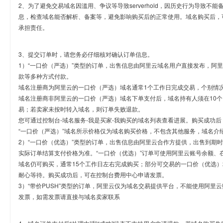
2、为了避免交易域名因滥用、争议等导致serverhold，因历史行为导致不
息，检查域名能否解析、备案等，避免影响购买后的正常使用。域名购买后，
承担责任。
3、提交订单时，请您务必仔细核对确认订单信息。
1）“一口价（严选）”类型的订单，出售信息由阿里云域名用户直接发布，阿
款等多种方式付款。
域名注册商为阿里云的一口价（严选）域名通常1个工作日完成交易，个别情
域名注册商非阿里云的一口价（严选）域名下单支付后，域名持有人须在10
易；若卖家未按时转入域名，则订单失败退款。
您可通过控制台-域名服务-我是买家-我购买的域名列表查看进展。购买成功后
“一口价（严选）”域名所示价格仅为域名购买价格，不包含其他服务，域名介
2）“一口价（优选）”类型的订单，出售信息由阿里云合作方提供，出售到期
实际订单结算支付价格为准。“一口价（优选）”订单可使用阿里云账号余额、
域名仍可购买，通常15个工作日左右完成购买；部分可交易的一口价（优选）
耐心等待。购买成功后，可在控制台费用中心申请发票。
3）“带价PUSH”类型的订单，阿里云仅为域名交易提供平台，不能使用阿
发票，如需发票请直接与域名卖家联系