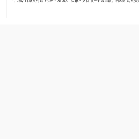
4、域名订单支付后“处理中”和“成功”状态不支持用户申请退款。若域名购