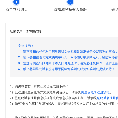
温馨提示，请仔细阅读：
安全提示：
1）请不要相信任何利用阿里云域名交易规则漏洞进行交易获利的言论
2）请不要相信任何方式的刷单行为、网络兼职或刷单返利，谨防网络
3）通过专属银行账号向非本人账号充值时，请务必谨慎操作，谨防上
4）禁止将阿里云域名服务用于网络诈骗活动或为诈骗活动提供支持！
1、购买域名前，请确认您已完成如下操作：
1）已注册阿里云账号并完成账号实名认证，请参见
阿里云账号注册流程
。
2）已创建域名注册信息模板并完成信息模板实名认证，请参见
创建域名注册
3）购买“带价PUSH”类型的域名，需绑定与账号实名认证主体相同的支付宝，
2、为了避免交易域名因滥用、争议等导致serverhold，因历史行为导致不