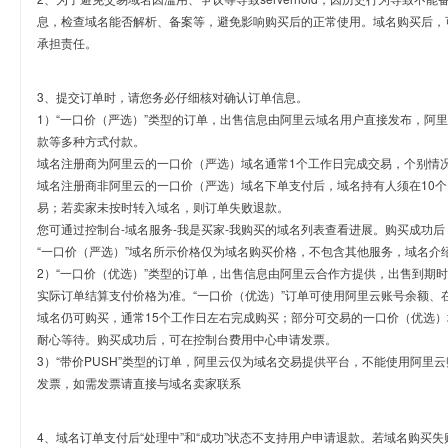
息，检查域名能否解析、备案等，避免影响购买后的正常使用。域名购买后，
承担责任。
3、提交订单时，请您务必仔细核对确认订单信息。
1）“一口价（严选）”类型的订单，出售信息由阿里云域名用户直接发布，阿
款等多种方式付款。
域名注册商为阿里云的一口价（严选）域名通常1个工作日完成交易，个别情
域名注册商非阿里云的一口价（严选）域名下单支付后，域名持有人须在10
易；若卖家未按时转入域名，则订单失败退款。
您可通过控制台-域名服务-我是买家-我购买的域名列表查看进展。购买成功后
“一口价（严选）”域名所示价格仅为域名购买价格，不包含其他服务，域名介
2）“一口价（优选）”类型的订单，出售信息由阿里云合作方提供，出售到期
实际订单结算支付价格为准。“一口价（优选）”订单可使用阿里云账号余额、
域名仍可购买，通常15个工作日左右完成购买；部分可交易的一口价（优选）
耐心等待。购买成功后，可在控制台费用中心申请发票。
3）“带价PUSH”类型的订单，阿里云仅为域名交易提供平台，不能使用阿
发票，如需发票请直接与域名卖家联系
4、域名订单支付后“处理中”和“成功”状态不支持用户申请退款。若域名购