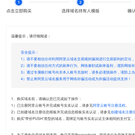
温馨提示，请仔细阅读：
安全提示：
1）请不要相信任何利用阿里云域名交易规则漏洞进行交易获利的言论
2）请不要相信任何方式的刷单行为、网络兼职或刷单返利，谨防网络
3）通过专属银行账号向非本人账号充值时，请务必谨慎操作，谨防上
4）禁止将阿里云域名服务用于网络诈骗活动或为诈骗活动提供支持！
1、购买域名前，请确认您已完成如下操作：
1）已注册阿里云账号并完成账号实名认证，请参见
阿里云账号注册流程
。
2）已创建域名注册信息模板并完成信息模板实名认证，请参见
创建域名注册
3）购买“带价PUSH”类型的域名，需绑定与账号实名认证主体相同的支付宝，
2、为了避免交易域名因滥用、争议等导致serverhold，因历史行为导致不