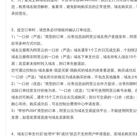
息，检查域名能否解析、备案等，避免影响购买后的正常使用。域名购买后，
承担责任。
3、提交订单时，请您务必仔细核对确认订单信息。
1）“一口价（严选）”类型的订单，出售信息由阿里云域名用户直接发布，阿
款等多种方式付款。
域名注册商为阿里云的一口价（严选）域名通常1个工作日完成交易，个别情
域名注册商非阿里云的一口价（严选）域名下单支付后，域名持有人须在10
易；若卖家未按时转入域名，则订单失败退款。
您可通过控制台-域名服务-我是买家-我购买的域名列表查看进展。购买成功后
“一口价（严选）”域名所示价格仅为域名购买价格，不包含其他服务，域名介
2）“一口价（优选）”类型的订单，出售信息由阿里云合作方提供，出售到期
实际订单结算支付价格为准。“一口价（优选）”订单可使用阿里云账号余额、
域名仍可购买，通常15个工作日左右完成购买；部分可交易的一口价（优选）
耐心等待。购买成功后，可在控制台费用中心申请发票。
3）“带价PUSH”类型的订单，阿里云仅为域名交易提供平台，不能使用阿
发票，如需发票请直接与域名卖家联系
4、域名订单支付后“处理中”和“成功”状态不支持用户申请退款。若域名购