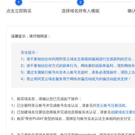
温馨提示，请仔细阅读：
安全提示：
1）请不要相信任何利用阿里云域名交易规则漏洞进行交易获利的言论
2）请不要相信任何方式的刷单行为、网络兼职或刷单返利，谨防网络
3）通过专属银行账号向非本人账号充值时，请务必谨慎操作，谨防上
4）禁止将阿里云域名服务用于网络诈骗活动或为诈骗活动提供支持！
1、购买域名前，请确认您已完成如下操作：
1）已注册阿里云账号并完成账号实名认证，请参见
阿里云账号注册流程
。
2）已创建域名注册信息模板并完成信息模板实名认证，请参见
创建域名注册
3）购买“带价PUSH”类型的域名，需绑定与账号实名认证主体相同的支付宝，
2、为了避免交易域名因滥用、争议等导致serverhold，因历史行为导致不