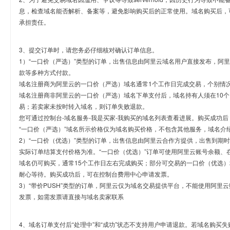
息，检查域名能否解析、备案等，避免影响购买后的正常使用。域名购买后，
承担责任。
3、提交订单时，请您务必仔细核对确认订单信息。
1）“一口价（严选）”类型的订单，出售信息由阿里云域名用户直接发布，阿
款等多种方式付款。
域名注册商为阿里云的一口价（严选）域名通常1个工作日完成交易，个别情
域名注册商非阿里云的一口价（严选）域名下单支付后，域名持有人须在10
易；若卖家未按时转入域名，则订单失败退款。
您可通过控制台-域名服务-我是买家-我购买的域名列表查看进展。购买成功后
“一口价（严选）”域名所示价格仅为域名购买价格，不包含其他服务，域名介
2）“一口价（优选）”类型的订单，出售信息由阿里云合作方提供，出售到期
实际订单结算支付价格为准。“一口价（优选）”订单可使用阿里云账号余额、
域名仍可购买，通常15个工作日左右完成购买；部分可交易的一口价（优选）
耐心等待。购买成功后，可在控制台费用中心申请发票。
3）“带价PUSH”类型的订单，阿里云仅为域名交易提供平台，不能使用阿
发票，如需发票请直接与域名卖家联系
4、域名订单支付后“处理中”和“成功”状态不支持用户申请退款。若域名购