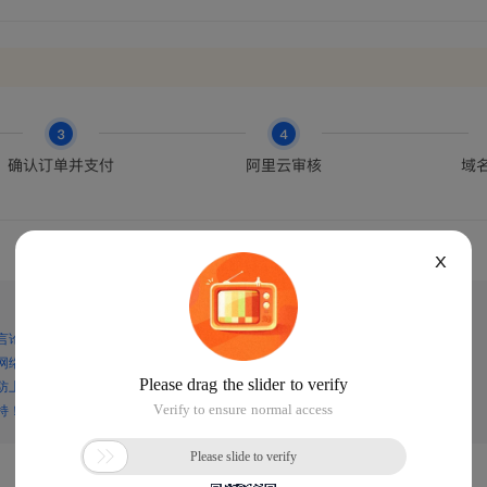
X
言论，谨防上当受骗！
网络诈骗！
防上当受骗！
持！