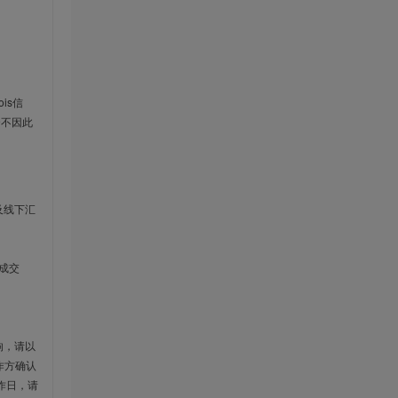
is信
云不因此
及线下汇
成交
响，请以
作方确认
作日，请