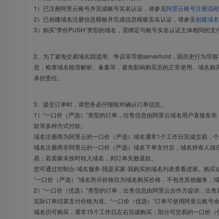
1）已注册阿里云账号并完成账号实名认证，请参见
阿里云账号注册流程
2）已创建域名注册信息模板并完成信息模板实名认证，请参见
创建域名
3）购买“带价PUSH”类型的域名，需绑定与账号实名认证主体相同的支
2、为了避免交易域名因滥用、争议等导致serverhold，因历史行为
息，检查域名能否解析、备案等，避免影响购买后的正常使用。域名购
承担责任。
3、提交订单时，请您务必仔细核对确认订单信息。
1）“一口价（严选）”类型的订单，出售信息由阿里云域名用户直接发
款等多种方式付款。
域名注册商为阿里云的一口价（严选）域名通常1个工作日完成交易，个
域名注册商非阿里云的一口价（严选）域名下单支付后，域名持有人须在
易；若卖家未按时转入域名，则订单失败退款。
您可通过控制台-域名服务-我是买家-我购买的域名列表查看进展。购买
“一口价（严选）”域名所示价格仅为域名购买价格，不包含其他服务，
2）“一口价（优选）”类型的订单，出售信息由阿里云合作方提供，出
实际订单结算支付价格为准。“一口价（优选）”订单可使用阿里云账号
域名仍可购买，通常15个工作日左右完成购买；部分可交易的一口价（