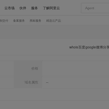
whois
百度
google
微博分
价格
域名属性
--