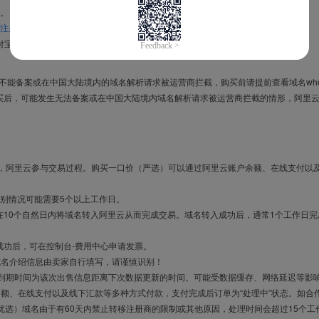
。
注册信息模板
。
付宝，进入
域名交易支付宝绑定页面
完成绑定。
导致不能备案或在中国大陆境内的域名解析请求被运营商拦截，购买前请提前查看域名who
买后，可能发生无法备案或在中国大陆境内域名解析请求被运营商拦截的情形，阿里
布，阿里云参与交易过程。购买一口价（严选）可以通过阿里云账户余额、在线支付以
别情况可能需要5个以上工作日。
10个自然日内将域名转入阿里云从而完成交易。域名转入成功后，通常1个工作日完
成功后，可在控制台-费用中心申请发票。
域名介绍信息由卖家自行填写，请谨慎识别！
售到期时间为该次出售信息距离下次数据更新的时间。可能受数据缓存、网络延迟等影
余额、在线支付以及线下汇款等多种方式付款，支付完成后订单为“处理中”状态。如合
优选）域名由于有60天内禁止转移注册商的限制或其他原因，处理时间会超过15个工