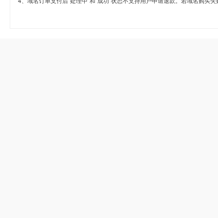
4、域名订单支付后“处理中”和“成功”状态不支持用户申请退款。若域名购