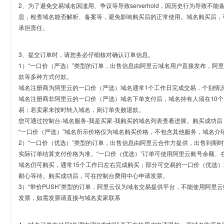
2、为了避免交易域名因滥用、争议等导致serverhold，因历史行为导致不
息，检查域名能否解析、备案等，避免影响购买后的正常使用。域名购买后，
承担责任。
3、提交订单时，请您务必仔细核对确认订单信息。
1）“一口价（严选）”类型的订单，出售信息由阿里云域名用户直接发布，阿
款等多种方式付款。
域名注册商为阿里云的一口价（严选）域名通常1个工作日完成交易，个别情
域名注册商非阿里云的一口价（严选）域名下单支付后，域名持有人须在10
易；若卖家未按时转入域名，则订单失败退款。
您可通过控制台-域名服务-我是买家-我购买的域名列表查看进展。购买成功后
“一口价（严选）”域名所示价格仅为域名购买价格，不包含其他服务，域名介
2）“一口价（优选）”类型的订单，出售信息由阿里云合作方提供，出售到期
实际订单结算支付价格为准。“一口价（优选）”订单可使用阿里云账号余额、
域名仍可购买，通常15个工作日左右完成购买；部分可交易的一口价（优选）
耐心等待。购买成功后，可在控制台费用中心申请发票。
3）“带价PUSH”类型的订单，阿里云仅为域名交易提供平台，不能使用阿
发票，如需发票请直接与域名卖家联系