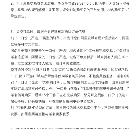
2、为了避免交易域名因滥用、争议等导致serverhold，因历史行为导致不
息，检查域名能否解析、备案等，避免影响购买后的正常使用。域名购买后，
承担责任。
3、提交订单时，请您务必仔细核对确认订单信息。
1）“一口价（严选）”类型的订单，出售信息由阿里云域名用户直接发布，阿
款等多种方式付款。
域名注册商为阿里云的一口价（严选）域名通常1个工作日完成交易，个别情
域名注册商非阿里云的一口价（严选）域名下单支付后，域名持有人须在10
易；若卖家未按时转入域名，则订单失败退款。
您可通过控制台-域名服务-我是买家-我购买的域名列表查看进展。购买成功后
“一口价（严选）”域名所示价格仅为域名购买价格，不包含其他服务，域名介
2）“一口价（优选）”类型的订单，出售信息由阿里云合作方提供，出售到期
实际订单结算支付价格为准。“一口价（优选）”订单可使用阿里云账号余额、
域名仍可购买，通常15个工作日左右完成购买；部分可交易的一口价（优选）
耐心等待。购买成功后，可在控制台费用中心申请发票。
3）“带价PUSH”类型的订单，阿里云仅为域名交易提供平台，不能使用阿
发票，如需发票请直接与域名卖家联系