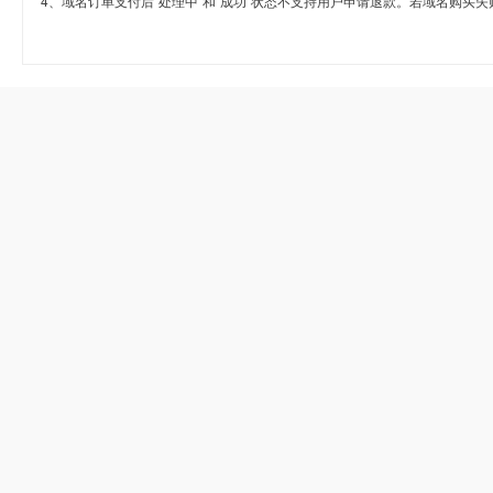
4、域名订单支付后“处理中”和“成功”状态不支持用户申请退款。若域名购