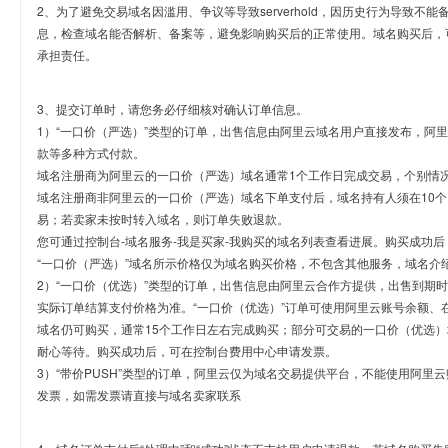
2、为了避免交易域名因滥用、争议等导致serverhold，因历史行为导致不
息，检查域名能否解析、备案等，避免影响购买后的正常使用。域名购买后，
承担责任。
3、提交订单时，请您务必仔细核对确认订单信息。
1）“一口价（严选）”类型的订单，出售信息由阿里云域名用户直接发布，阿
款等多种方式付款。
域名注册商为阿里云的一口价（严选）域名通常1个工作日完成交易，个别情
域名注册商非阿里云的一口价（严选）域名下单支付后，域名持有人须在10
易；若卖家未按时转入域名，则订单失败退款。
您可通过控制台-域名服务-我是买家-我购买的域名列表查看进展。购买成功后
“一口价（严选）”域名所示价格仅为域名购买价格，不包含其他服务，域名介
2）“一口价（优选）”类型的订单，出售信息由阿里云合作方提供，出售到期
实际订单结算支付价格为准。“一口价（优选）”订单可使用阿里云账号余额、
域名仍可购买，通常15个工作日左右完成购买；部分可交易的一口价（优选）
耐心等待。购买成功后，可在控制台费用中心申请发票。
3）“带价PUSH”类型的订单，阿里云仅为域名交易提供平台，不能使用阿
发票，如需发票请直接与域名卖家联系