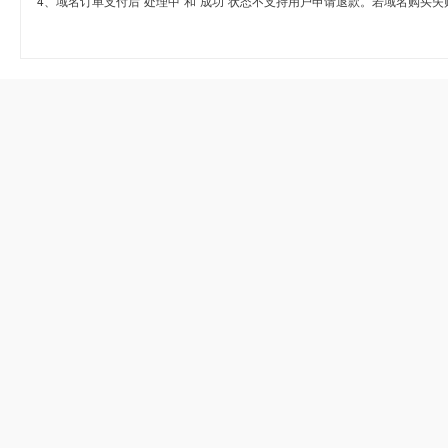
4、域名订单支付后“处理中”和“成功”状态不支持用户申请退款。若域名购