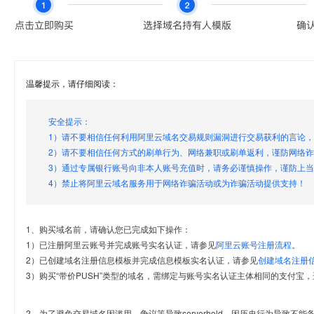
温馨提示，请仔细阅读：
安全提示：
1）请不要相信任何利用阿里云域名交易规则漏洞进行交易获利的言论
2）请不要相信任何方式的刷单行为、网络兼职或刷单返利，谨防网络
3）通过专属银行账号向非本人账号充值时，请务必谨慎操作，谨防上
4）禁止将阿里云域名服务用于网络诈骗活动或为诈骗活动提供支持！
1、购买域名前，请确认您已完成如下操作：
1）已注册阿里云账号并完成账号实名认证，请参见
阿里云账号注册流程
。
2）已创建域名注册信息模板并完成信息模板实名认证，请参见
创建域名注册
3）购买“带价PUSH”类型的域名，需绑定与账号实名认证主体相同的支付宝，
2、为了避免交易域名因滥用、争议等导致serverhold，因历史行为导致不