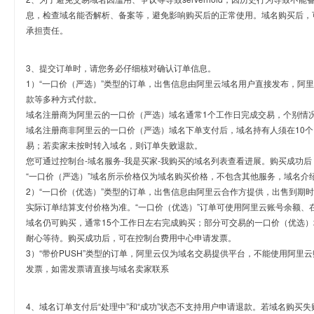
息，检查域名能否解析、备案等，避免影响购买后的正常使用。域名购买后，
承担责任。
3、提交订单时，请您务必仔细核对确认订单信息。
1）“一口价（严选）”类型的订单，出售信息由阿里云域名用户直接发布，阿
款等多种方式付款。
域名注册商为阿里云的一口价（严选）域名通常1个工作日完成交易，个别情
域名注册商非阿里云的一口价（严选）域名下单支付后，域名持有人须在10
易；若卖家未按时转入域名，则订单失败退款。
您可通过控制台-域名服务-我是买家-我购买的域名列表查看进展。购买成功后
“一口价（严选）”域名所示价格仅为域名购买价格，不包含其他服务，域名介
2）“一口价（优选）”类型的订单，出售信息由阿里云合作方提供，出售到期
实际订单结算支付价格为准。“一口价（优选）”订单可使用阿里云账号余额、
域名仍可购买，通常15个工作日左右完成购买；部分可交易的一口价（优选）
耐心等待。购买成功后，可在控制台费用中心申请发票。
3）“带价PUSH”类型的订单，阿里云仅为域名交易提供平台，不能使用阿
发票，如需发票请直接与域名卖家联系
4、域名订单支付后“处理中”和“成功”状态不支持用户申请退款。若域名购