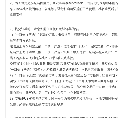
2、为了避免交易域名因滥用、争议等导致serverhold，因历史行为导致不
息，检查域名能否解析、备案等，避免影响购买后的正常使用。域名购买后，
承担责任。
3、提交订单时，请您务必仔细核对确认订单信息。
1）“一口价（严选）”类型的订单，出售信息由阿里云域名用户直接发布，阿
款等多种方式付款。
域名注册商为阿里云的一口价（严选）域名通常1个工作日完成交易，个别情
域名注册商非阿里云的一口价（严选）域名下单支付后，域名持有人须在10
易；若卖家未按时转入域名，则订单失败退款。
您可通过控制台-域名服务-我是买家-我购买的域名列表查看进展。购买成功后
“一口价（严选）”域名所示价格仅为域名购买价格，不包含其他服务，域名介
2）“一口价（优选）”类型的订单，出售信息由阿里云合作方提供，出售到期
实际订单结算支付价格为准。“一口价（优选）”订单可使用阿里云账号余额、
域名仍可购买，通常15个工作日左右完成购买；部分可交易的一口价（优选）
耐心等待。购买成功后，可在控制台费用中心申请发票。
3）“带价PUSH”类型的订单，阿里云仅为域名交易提供平台，不能使用阿
发票，如需发票请直接与域名卖家联系