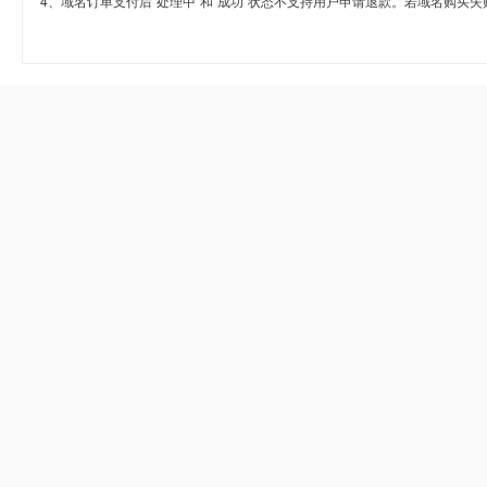
4、域名订单支付后“处理中”和“成功”状态不支持用户申请退款。若域名购