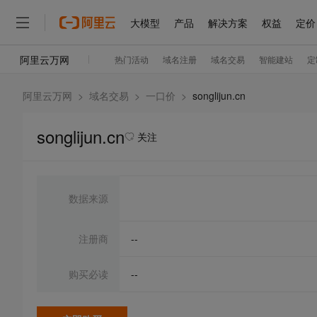
阿里云万网
>
域名交易
>
一口价
>
songlijun.cn
songlijun.cn
关注
数据来源
注册商
--
购买必读
--