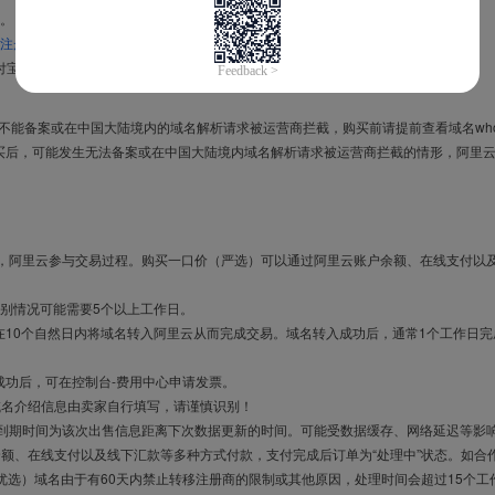
。
注册信息模板
。
付宝，进入
域名交易支付宝绑定页面
完成绑定。
导致不能备案或在中国大陆境内的域名解析请求被运营商拦截，购买前请提前查看域名who
买后，可能发生无法备案或在中国大陆境内域名解析请求被运营商拦截的情形，阿里
布，阿里云参与交易过程。购买一口价（严选）可以通过阿里云账户余额、在线支付以
别情况可能需要5个以上工作日。
10个自然日内将域名转入阿里云从而完成交易。域名转入成功后，通常1个工作日完
成功后，可在控制台-费用中心申请发票。
域名介绍信息由卖家自行填写，请谨慎识别！
售到期时间为该次出售信息距离下次数据更新的时间。可能受数据缓存、网络延迟等影
余额、在线支付以及线下汇款等多种方式付款，支付完成后订单为“处理中”状态。如合
优选）域名由于有60天内禁止转移注册商的限制或其他原因，处理时间会超过15个工