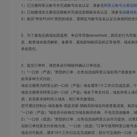
1）已注册阿里云账号并完成账号实名认证，请参见
阿里云账号注册流程
2）已创建域名注册信息模板并完成信息模板实名认证，请参见
创建域名
3）购买“带价PUSH”类型的域名，需绑定与账号实名认证主体相同的支
2、为了避免交易域名因滥用、争议等导致serverhold，因历史行为
息，检查域名能否解析、备案等，避免影响购买后的正常使用。域名购
承担责任。
3、提交订单时，请您务必仔细核对确认订单信息。
1）“一口价（严选）”类型的订单，出售信息由阿里云域名用户直接发
款等多种方式付款。
域名注册商为阿里云的一口价（严选）域名通常1个工作日完成交易，个
域名注册商非阿里云的一口价（严选）域名下单支付后，域名持有人须在
易；若卖家未按时转入域名，则订单失败退款。
您可通过控制台-域名服务-我是买家-我购买的域名列表查看进展。购买
“一口价（严选）”域名所示价格仅为域名购买价格，不包含其他服务，
2）“一口价（优选）”类型的订单，出售信息由阿里云合作方提供，出
实际订单结算支付价格为准。“一口价（优选）”订单可使用阿里云账号
域名仍可购买，通常15个工作日左右完成购买；部分可交易的一口价（