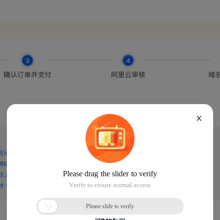
X
言论，谨防上当受骗！
网络诈骗！
防上当受骗！
持！