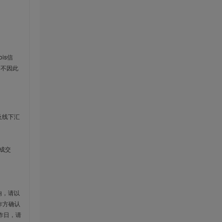
is信
云不因此
及线下汇
成交
响，请以
作方确认
作日，请