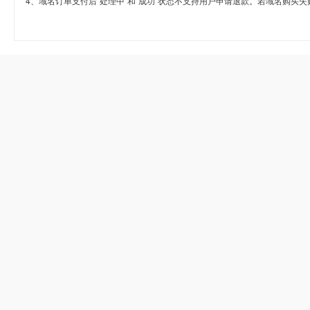
4、域名订单支付后“处理中”和“成功”状态不支持用户申请退款。若域名购