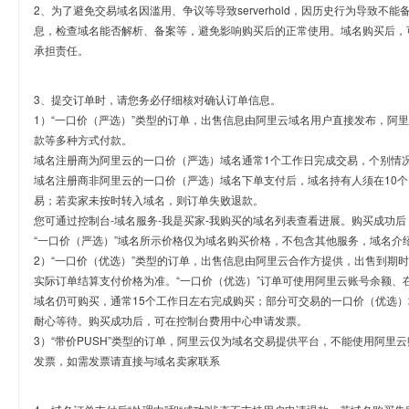
2、为了避免交易域名因滥用、争议等导致serverhold，因历史行为导致不
息，检查域名能否解析、备案等，避免影响购买后的正常使用。域名购买后，
承担责任。
3、提交订单时，请您务必仔细核对确认订单信息。
1）“一口价（严选）”类型的订单，出售信息由阿里云域名用户直接发布，阿
款等多种方式付款。
域名注册商为阿里云的一口价（严选）域名通常1个工作日完成交易，个别情
域名注册商非阿里云的一口价（严选）域名下单支付后，域名持有人须在10
易；若卖家未按时转入域名，则订单失败退款。
您可通过控制台-域名服务-我是买家-我购买的域名列表查看进展。购买成功后
“一口价（严选）”域名所示价格仅为域名购买价格，不包含其他服务，域名介
2）“一口价（优选）”类型的订单，出售信息由阿里云合作方提供，出售到期
实际订单结算支付价格为准。“一口价（优选）”订单可使用阿里云账号余额、
域名仍可购买，通常15个工作日左右完成购买；部分可交易的一口价（优选）
耐心等待。购买成功后，可在控制台费用中心申请发票。
3）“带价PUSH”类型的订单，阿里云仅为域名交易提供平台，不能使用阿
发票，如需发票请直接与域名卖家联系