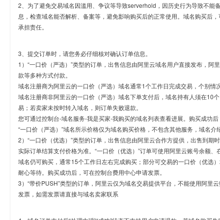
2、为了避免交易域名因滥用、争议等导致serverhold，因历史行为导致不
息，检查域名能否解析、备案等，避免影响购买后的正常使用。域名购买后，
承担责任。
3、提交订单时，请您务必仔细核对确认订单信息。
1）“一口价（严选）”类型的订单，出售信息由阿里云域名用户直接发布，阿
款等多种方式付款。
域名注册商为阿里云的一口价（严选）域名通常1个工作日完成交易，个别情
域名注册商非阿里云的一口价（严选）域名下单支付后，域名持有人须在10
易；若卖家未按时转入域名，则订单失败退款。
您可通过控制台-域名服务-我是买家-我购买的域名列表查看进展。购买成功后
“一口价（严选）”域名所示价格仅为域名购买价格，不包含其他服务，域名介
2）“一口价（优选）”类型的订单，出售信息由阿里云合作方提供，出售到期
实际订单结算支付价格为准。“一口价（优选）”订单可使用阿里云账号余额、
域名仍可购买，通常15个工作日左右完成购买；部分可交易的一口价（优选）
耐心等待。购买成功后，可在控制台费用中心申请发票。
3）“带价PUSH”类型的订单，阿里云仅为域名交易提供平台，不能使用阿
发票，如需发票请直接与域名卖家联系