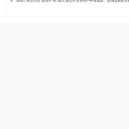
4、域名订单支付后“处理中”和“成功”状态不支持用户申请退款。若域名购