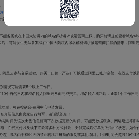
。
注册信息模板
。
付宝，进入
域名交易支付宝绑定页面
完成绑定。
导致不能备案或在中国大陆境内的域名解析请求被运营商拦截，购买前请提前查看域名who
买后，可能发生无法备案或在中国大陆境内域名解析请求被运营商拦截的情形，阿里
布，阿里云参与交易过程。购买一口价（严选）可以通过阿里云账户余额、在线支付以
别情况可能需要5个以上工作日。
10个自然日内将域名转入阿里云从而完成交易。域名转入成功后，通常1个工作日完
成功后，可在控制台-费用中心申请发票。
域名介绍信息由卖家自行填写，请谨慎识别！
售到期时间为该次出售信息距离下次数据更新的时间。可能受数据缓存、网络延迟等影
余额、在线支付以及线下汇款等多种方式付款，支付完成后订单为“处理中”状态。如合
优选）域名由于有60天内禁止转移注册商的限制或其他原因，处理时间会超过15个工