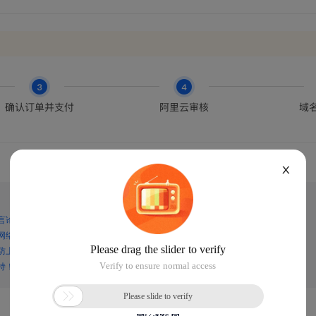
X
言论，谨防上当受骗！
网络诈骗！
防上当受骗！
持！