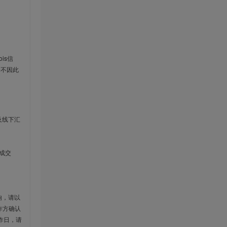
is信
云不因此
及线下汇
成交
响，请以
作方确认
作日，请