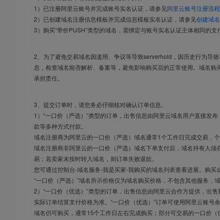
1）已注册阿里云账号并完成账号实名认证，请参见
阿里云账号注册流程
2）已创建域名注册信息模板并完成信息模板实名认证，请参见
创建域名
3）购买“带价PUSH”类型的域名，需绑定与账号实名认证主体相同的支
2、为了避免交易域名因滥用、争议等导致serverhold，因历史行为
息，检查域名能否解析、备案等，避免影响购买后的正常使用。域名购
承担责任。
3、提交订单时，请您务必仔细核对确认订单信息。
1）“一口价（严选）”类型的订单，出售信息由阿里云域名用户直接发
款等多种方式付款。
域名注册商为阿里云的一口价（严选）域名通常1个工作日完成交易，个
域名注册商非阿里云的一口价（严选）域名下单支付后，域名持有人须在
易；若卖家未按时转入域名，则订单失败退款。
您可通过控制台-域名服务-我是买家-我购买的域名列表查看进展。购买
“一口价（严选）”域名所示价格仅为域名购买价格，不包含其他服务，
2）“一口价（优选）”类型的订单，出售信息由阿里云合作方提供，出
实际订单结算支付价格为准。“一口价（优选）”订单可使用阿里云账号
域名仍可购买，通常15个工作日左右完成购买；部分可交易的一口价（