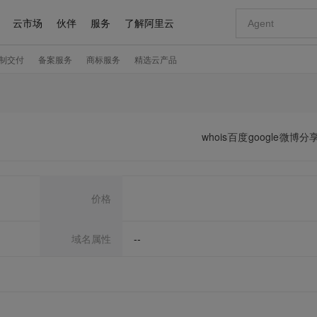
whois
百度
google
微博分
价格
域名属性
--