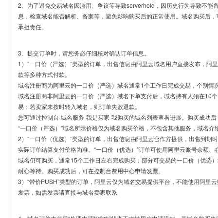
2、为了避免交易域名因滥用、争议等导致serverhold，因历史行为导致不
息，检查域名能否解析、备案等，避免影响购买后的正常使用。域名购买后，
承担责任。
3、提交订单时，请您务必仔细核对确认订单信息。
1）“一口价（严选）”类型的订单，出售信息由阿里云域名用户直接发布，阿
款等多种方式付款。
域名注册商为阿里云的一口价（严选）域名通常1个工作日完成交易，个别情
域名注册商非阿里云的一口价（严选）域名下单支付后，域名持有人须在10
易；若卖家未按时转入域名，则订单失败退款。
您可通过控制台-域名服务-我是买家-我购买的域名列表查看进展。购买成功后
“一口价（严选）”域名所示价格仅为域名购买价格，不包含其他服务，域名介
2）“一口价（优选）”类型的订单，出售信息由阿里云合作方提供，出售到期
实际订单结算支付价格为准。“一口价（优选）”订单可使用阿里云账号余额、
域名仍可购买，通常15个工作日左右完成购买；部分可交易的一口价（优选）
耐心等待。购买成功后，可在控制台费用中心申请发票。
3）“带价PUSH”类型的订单，阿里云仅为域名交易提供平台，不能使用阿
发票，如需发票请直接与域名卖家联系