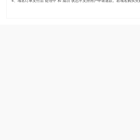
4、域名订单支付后“处理中”和“成功”状态不支持用户申请退款。若域名购