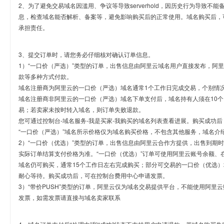
2、为了避免交易域名因滥用、争议等导致serverhold，因历史行为导致不
息，检查域名能否解析、备案等，避免影响购买后的正常使用。域名购买后，
承担责任。
3、提交订单时，请您务必仔细核对确认订单信息。
1）“一口价（严选）”类型的订单，出售信息由阿里云域名用户直接发布，阿
款等多种方式付款。
域名注册商为阿里云的一口价（严选）域名通常1个工作日完成交易，个别情
域名注册商非阿里云的一口价（严选）域名下单支付后，域名持有人须在10
易；若卖家未按时转入域名，则订单失败退款。
您可通过控制台-域名服务-我是买家-我购买的域名列表查看进展。购买成功后
“一口价（严选）”域名所示价格仅为域名购买价格，不包含其他服务，域名介
2）“一口价（优选）”类型的订单，出售信息由阿里云合作方提供，出售到期
实际订单结算支付价格为准。“一口价（优选）”订单可使用阿里云账号余额、
域名仍可购买，通常15个工作日左右完成购买；部分可交易的一口价（优选）
耐心等待。购买成功后，可在控制台费用中心申请发票。
3）“带价PUSH”类型的订单，阿里云仅为域名交易提供平台，不能使用阿
发票，如需发票请直接与域名卖家联系