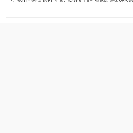
4、域名订单支付后“处理中”和“成功”状态不支持用户申请退款。若域名购