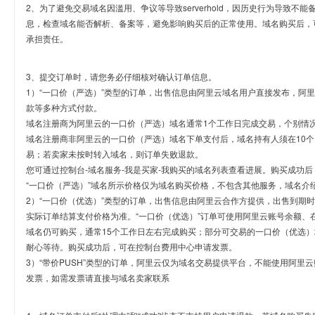
2、为了避免交易域名因滥用、争议等导致serverhold，因历史行为导致不
息，检查域名能否解析、备案等，避免影响购买后的正常使用。域名购买后，
承担责任。
3、提交订单时，请您务必仔细核对确认订单信息。
1）“一口价（严选）”类型的订单，出售信息由阿里云域名用户直接发布，阿
款等多种方式付款。
域名注册商为阿里云的一口价（严选）域名通常1个工作日完成交易，个别情
域名注册商非阿里云的一口价（严选）域名下单支付后，域名持有人须在10
易；若卖家未按时转入域名，则订单失败退款。
您可通过控制台-域名服务-我是买家-我购买的域名列表查看进展。购买成功后
“一口价（严选）”域名所示价格仅为域名购买价格，不包含其他服务，域名介
2）“一口价（优选）”类型的订单，出售信息由阿里云合作方提供，出售到期
实际订单结算支付价格为准。“一口价（优选）”订单可使用阿里云账号余额、
域名仍可购买，通常15个工作日左右完成购买；部分可交易的一口价（优选）
耐心等待。购买成功后，可在控制台费用中心申请发票。
3）“带价PUSH”类型的订单，阿里云仅为域名交易提供平台，不能使用阿
发票，如需发票请直接与域名卖家联系