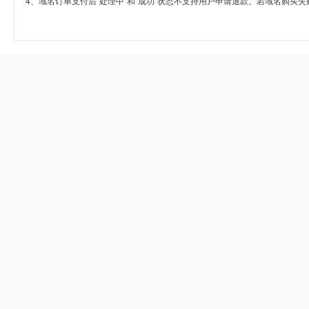
4、域名订单支付后“处理中”和“成功”状态不支持用户申请退款。若域名购