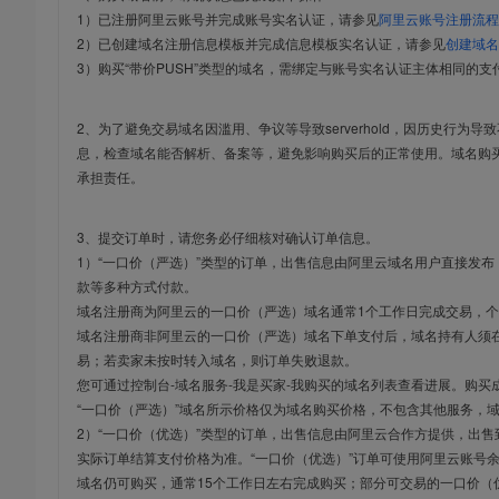
1）已注册阿里云账号并完成账号实名认证，请参见
阿里云账号注册流程
2）已创建域名注册信息模板并完成信息模板实名认证，请参见
创建域名
3）购买“带价PUSH”类型的域名，需绑定与账号实名认证主体相同的支
2、为了避免交易域名因滥用、争议等导致serverhold，因历史行为
息，检查域名能否解析、备案等，避免影响购买后的正常使用。域名购
承担责任。
3、提交订单时，请您务必仔细核对确认订单信息。
1）“一口价（严选）”类型的订单，出售信息由阿里云域名用户直接发
款等多种方式付款。
域名注册商为阿里云的一口价（严选）域名通常1个工作日完成交易，个
域名注册商非阿里云的一口价（严选）域名下单支付后，域名持有人须在
易；若卖家未按时转入域名，则订单失败退款。
您可通过控制台-域名服务-我是买家-我购买的域名列表查看进展。购买
“一口价（严选）”域名所示价格仅为域名购买价格，不包含其他服务，
2）“一口价（优选）”类型的订单，出售信息由阿里云合作方提供，出
实际订单结算支付价格为准。“一口价（优选）”订单可使用阿里云账号
域名仍可购买，通常15个工作日左右完成购买；部分可交易的一口价（