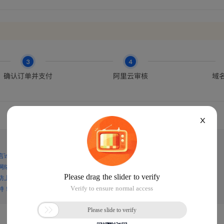
X
言论，谨防上当受骗！
网络诈骗！
防上当受骗！
持！