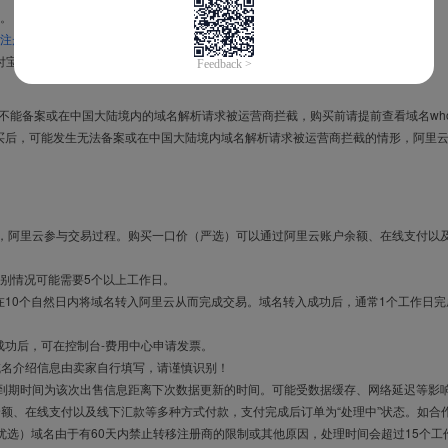
。
注册信息模板
。
付宝，进入
域名交易支付宝绑定页面
完成绑定。
导致不能备案或在中国大陆境内的域名解析请求被运营商拦截，购买前请提前查看域名who
买后，可能发生无法备案或在中国大陆境内域名解析请求被运营商拦截的情形，阿里
布，阿里云参与交易过程。购买一口价（严选）可以通过阿里云账户余额、在线支付以
别情况可能需要5个以上工作日。
10个自然日内将域名转入阿里云从而完成交易。域名转入成功后，通常1个工作日完
成功后，可在控制台-费用中心申请发票。
域名介绍信息由卖家自行填写，请谨慎识别！
售到期时间为该次出售信息距离下次数据更新的时间。可能受数据缓存、网络延迟等影
余额、在线支付以及线下汇款等多种方式付款，支付完成后订单为“处理中”状态。如合
优选）域名由于有60天内禁止转移注册商的限制或其他原因，处理时间会超过15个工