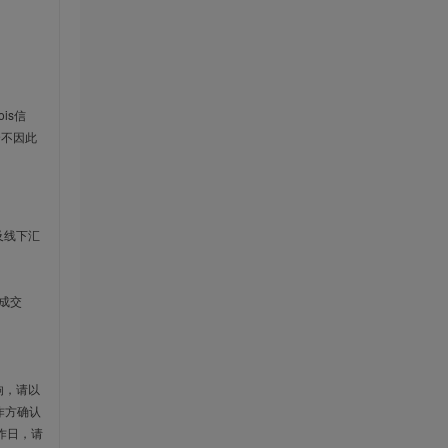
is信
云不因此
及线下汇
成交
响，请以
作方确认
作日，请