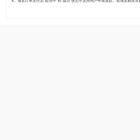
4、域名订单支付后“处理中”和“成功”状态不支持用户申请退款。若域名购