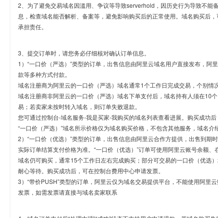
2、为了避免交易域名因滥用、争议等导致serverhold，因历史行为导致不
息，检查域名能否解析、备案等，避免影响购买后的正常使用。域名购买后，
承担责任。
3、提交订单时，请您务必仔细核对确认订单信息。
1）“一口价（严选）”类型的订单，出售信息由阿里云域名用户直接发布，阿
款等多种方式付款。
域名注册商为阿里云的一口价（严选）域名通常1个工作日完成交易，个别情
域名注册商非阿里云的一口价（严选）域名下单支付后，域名持有人须在10
易；若卖家未按时转入域名，则订单失败退款。
您可通过控制台-域名服务-我是买家-我购买的域名列表查看进展。购买成功后
“一口价（严选）”域名所示价格仅为域名购买价格，不包含其他服务，域名介
2）“一口价（优选）”类型的订单，出售信息由阿里云合作方提供，出售到期
实际订单结算支付价格为准。“一口价（优选）”订单可使用阿里云账号余额、
域名仍可购买，通常15个工作日左右完成购买；部分可交易的一口价（优选）
耐心等待。购买成功后，可在控制台费用中心申请发票。
3）“带价PUSH”类型的订单，阿里云仅为域名交易提供平台，不能使用阿
发票，如需发票请直接与域名卖家联系