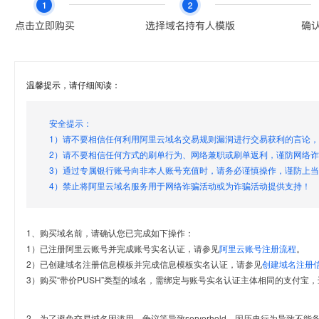
温馨提示，请仔细阅读：
安全提示：
1）请不要相信任何利用阿里云域名交易规则漏洞进行交易获利的言论
2）请不要相信任何方式的刷单行为、网络兼职或刷单返利，谨防网络
3）通过专属银行账号向非本人账号充值时，请务必谨慎操作，谨防上
4）禁止将阿里云域名服务用于网络诈骗活动或为诈骗活动提供支持！
1、购买域名前，请确认您已完成如下操作：
1）已注册阿里云账号并完成账号实名认证，请参见
阿里云账号注册流程
。
2）已创建域名注册信息模板并完成信息模板实名认证，请参见
创建域名注册
3）购买“带价PUSH”类型的域名，需绑定与账号实名认证主体相同的支付宝，
2、为了避免交易域名因滥用、争议等导致serverhold，因历史行为导致不