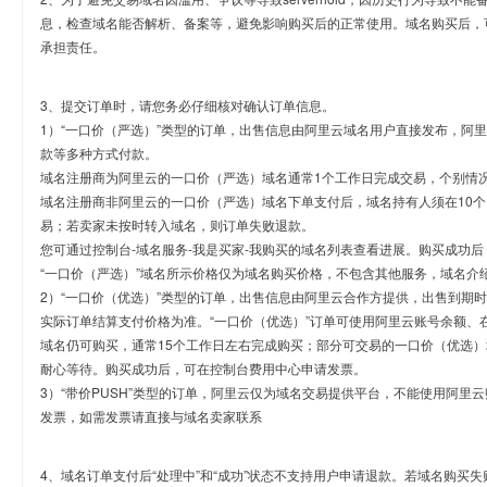
息，检查域名能否解析、备案等，避免影响购买后的正常使用。域名购买后，
承担责任。
3、提交订单时，请您务必仔细核对确认订单信息。
1）“一口价（严选）”类型的订单，出售信息由阿里云域名用户直接发布，阿
款等多种方式付款。
域名注册商为阿里云的一口价（严选）域名通常1个工作日完成交易，个别情
域名注册商非阿里云的一口价（严选）域名下单支付后，域名持有人须在10
易；若卖家未按时转入域名，则订单失败退款。
您可通过控制台-域名服务-我是买家-我购买的域名列表查看进展。购买成功后
“一口价（严选）”域名所示价格仅为域名购买价格，不包含其他服务，域名介
2）“一口价（优选）”类型的订单，出售信息由阿里云合作方提供，出售到期
实际订单结算支付价格为准。“一口价（优选）”订单可使用阿里云账号余额、
域名仍可购买，通常15个工作日左右完成购买；部分可交易的一口价（优选）
耐心等待。购买成功后，可在控制台费用中心申请发票。
3）“带价PUSH”类型的订单，阿里云仅为域名交易提供平台，不能使用阿
发票，如需发票请直接与域名卖家联系
4、域名订单支付后“处理中”和“成功”状态不支持用户申请退款。若域名购