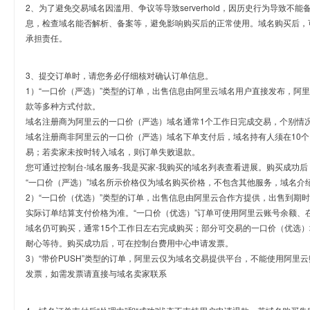
2、为了避免交易域名因滥用、争议等导致serverhold，因历史行为导致不
息，检查域名能否解析、备案等，避免影响购买后的正常使用。域名购买后，
承担责任。
3、提交订单时，请您务必仔细核对确认订单信息。
1）“一口价（严选）”类型的订单，出售信息由阿里云域名用户直接发布，阿
款等多种方式付款。
域名注册商为阿里云的一口价（严选）域名通常1个工作日完成交易，个别情
域名注册商非阿里云的一口价（严选）域名下单支付后，域名持有人须在10
易；若卖家未按时转入域名，则订单失败退款。
您可通过控制台-域名服务-我是买家-我购买的域名列表查看进展。购买成功后
“一口价（严选）”域名所示价格仅为域名购买价格，不包含其他服务，域名介
2）“一口价（优选）”类型的订单，出售信息由阿里云合作方提供，出售到期
实际订单结算支付价格为准。“一口价（优选）”订单可使用阿里云账号余额、
域名仍可购买，通常15个工作日左右完成购买；部分可交易的一口价（优选）
耐心等待。购买成功后，可在控制台费用中心申请发票。
3）“带价PUSH”类型的订单，阿里云仅为域名交易提供平台，不能使用阿
发票，如需发票请直接与域名卖家联系