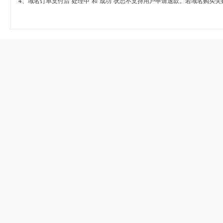
4、域名订单支付后“处理中”和“成功”状态不支持用户申请退款。若域名购