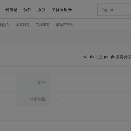
whois
百度
google
微博分
价格
域名属性
--