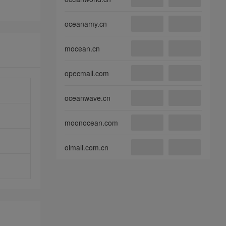
oceanamy.cn
mocean.cn
opecmall.com
oceanwave.cn
moonocean.com
olmall.com.cn