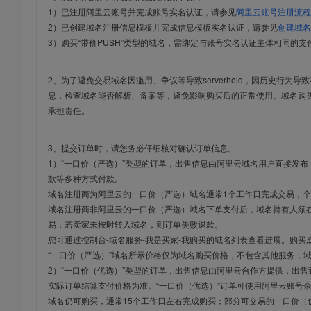
1）已注册阿里云账号并完成账号实名认证，请参见
阿里云账号注册流程
2）已创建域名注册信息模板并完成信息模板实名认证，请参见
创建域名
3）购买“带价PUSH”类型的域名，需绑定与账号实名认证主体相同的支
2、为了避免交易域名因滥用、争议等导致serverhold，因历史行为
息，检查域名能否解析、备案等，避免影响购买后的正常使用。域名购
承担责任。
3、提交订单时，请您务必仔细核对确认订单信息。
1）“一口价（严选）”类型的订单，出售信息由阿里云域名用户直接发
款等多种方式付款。
域名注册商为阿里云的一口价（严选）域名通常1个工作日完成交易，个
域名注册商非阿里云的一口价（严选）域名下单支付后，域名持有人须在
易；若卖家未按时转入域名，则订单失败退款。
您可通过控制台-域名服务-我是买家-我购买的域名列表查看进展。购买
“一口价（严选）”域名所示价格仅为域名购买价格，不包含其他服务，
2）“一口价（优选）”类型的订单，出售信息由阿里云合作方提供，出
实际订单结算支付价格为准。“一口价（优选）”订单可使用阿里云账号
域名仍可购买，通常15个工作日左右完成购买；部分可交易的一口价（