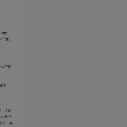
is信
云不因此
及线下汇
成交
响，请以
作方确认
作日，请