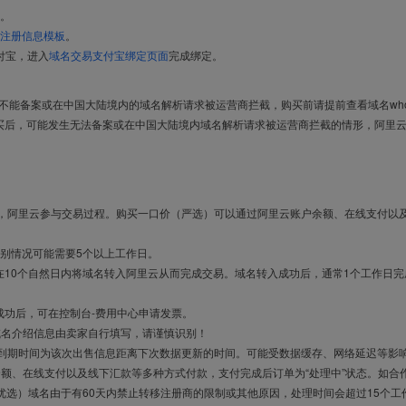
。
注册信息模板
。
付宝，进入
域名交易支付宝绑定页面
完成绑定。
导致不能备案或在中国大陆境内的域名解析请求被运营商拦截，购买前请提前查看域名who
买后，可能发生无法备案或在中国大陆境内域名解析请求被运营商拦截的情形，阿里
布，阿里云参与交易过程。购买一口价（严选）可以通过阿里云账户余额、在线支付以
别情况可能需要5个以上工作日。
10个自然日内将域名转入阿里云从而完成交易。域名转入成功后，通常1个工作日完
成功后，可在控制台-费用中心申请发票。
域名介绍信息由卖家自行填写，请谨慎识别！
售到期时间为该次出售信息距离下次数据更新的时间。可能受数据缓存、网络延迟等影
余额、在线支付以及线下汇款等多种方式付款，支付完成后订单为“处理中”状态。如合
优选）域名由于有60天内禁止转移注册商的限制或其他原因，处理时间会超过15个工