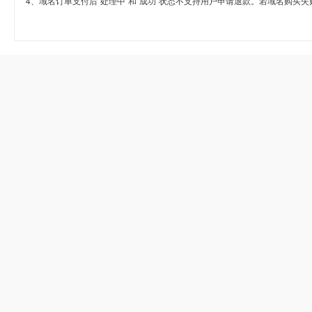
4、域名订单支付后“处理中”和“成功”状态不支持用户申请退款。若域名购