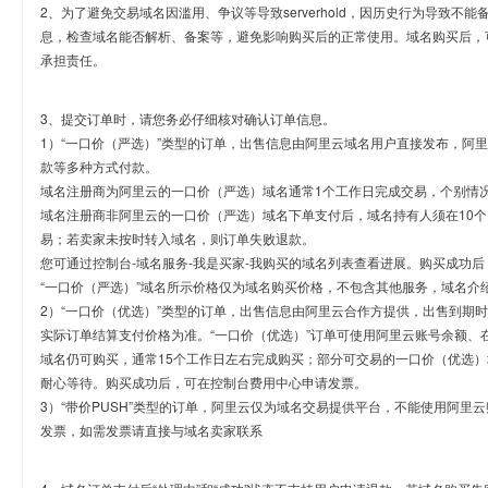
2、为了避免交易域名因滥用、争议等导致serverhold，因历史行为导致不
息，检查域名能否解析、备案等，避免影响购买后的正常使用。域名购买后，
承担责任。
3、提交订单时，请您务必仔细核对确认订单信息。
1）“一口价（严选）”类型的订单，出售信息由阿里云域名用户直接发布，阿
款等多种方式付款。
域名注册商为阿里云的一口价（严选）域名通常1个工作日完成交易，个别情
域名注册商非阿里云的一口价（严选）域名下单支付后，域名持有人须在10
易；若卖家未按时转入域名，则订单失败退款。
您可通过控制台-域名服务-我是买家-我购买的域名列表查看进展。购买成功后
“一口价（严选）”域名所示价格仅为域名购买价格，不包含其他服务，域名介
2）“一口价（优选）”类型的订单，出售信息由阿里云合作方提供，出售到期
实际订单结算支付价格为准。“一口价（优选）”订单可使用阿里云账号余额、
域名仍可购买，通常15个工作日左右完成购买；部分可交易的一口价（优选）
耐心等待。购买成功后，可在控制台费用中心申请发票。
3）“带价PUSH”类型的订单，阿里云仅为域名交易提供平台，不能使用阿
发票，如需发票请直接与域名卖家联系