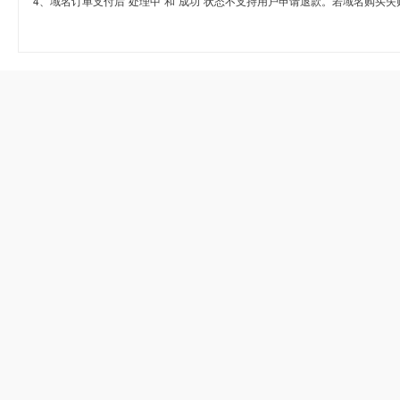
4、域名订单支付后“处理中”和“成功”状态不支持用户申请退款。若域名购