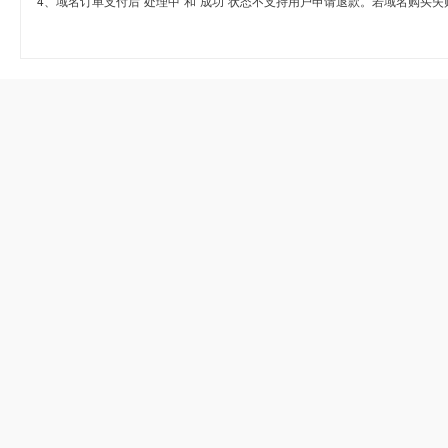
4、域名订单支付后“处理中”和“成功”状态不支持用户申请退款。若域名购