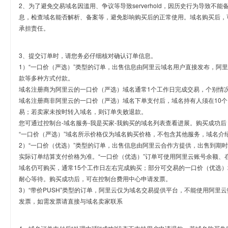
2、为了避免交易域名因滥用、争议等导致serverhold，因历史行为导致不
息，检查域名能否解析、备案等，避免影响购买后的正常使用。域名购买后，
承担责任。
3、提交订单时，请您务必仔细核对确认订单信息。
1）“一口价（严选）”类型的订单，出售信息由阿里云域名用户直接发布，阿
款等多种方式付款。
域名注册商为阿里云的一口价（严选）域名通常1个工作日完成交易，个别情
域名注册商非阿里云的一口价（严选）域名下单支付后，域名持有人须在10
易；若卖家未按时转入域名，则订单失败退款。
您可通过控制台-域名服务-我是买家-我购买的域名列表查看进展。购买成功后
“一口价（严选）”域名所示价格仅为域名购买价格，不包含其他服务，域名介
2）“一口价（优选）”类型的订单，出售信息由阿里云合作方提供，出售到期
实际订单结算支付价格为准。“一口价（优选）”订单可使用阿里云账号余额、
域名仍可购买，通常15个工作日左右完成购买；部分可交易的一口价（优选）
耐心等待。购买成功后，可在控制台费用中心申请发票。
3）“带价PUSH”类型的订单，阿里云仅为域名交易提供平台，不能使用阿
发票，如需发票请直接与域名卖家联系