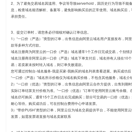
2、为了避免交易域名因滥用、争议等导致serverhold，因历史行为导致不
息，检查域名能否解析、备案等，避免影响购买后的正常使用。域名购买后，
承担责任。
3、提交订单时，请您务必仔细核对确认订单信息。
1）“一口价（严选）”类型的订单，出售信息由阿里云域名用户直接发布，阿
款等多种方式付款。
域名注册商为阿里云的一口价（严选）域名通常1个工作日完成交易，个别情
域名注册商非阿里云的一口价（严选）域名下单支付后，域名持有人须在10
易；若卖家未按时转入域名，则订单失败退款。
您可通过控制台-域名服务-我是买家-我购买的域名列表查看进展。购买成功后
“一口价（严选）”域名所示价格仅为域名购买价格，不包含其他服务，域名介
2）“一口价（优选）”类型的订单，出售信息由阿里云合作方提供，出售到期
实际订单结算支付价格为准。“一口价（优选）”订单可使用阿里云账号余额、
域名仍可购买，通常15个工作日左右完成购买；部分可交易的一口价（优选）
耐心等待。购买成功后，可在控制台费用中心申请发票。
3）“带价PUSH”类型的订单，阿里云仅为域名交易提供平台，不能使用阿
发票，如需发票请直接与域名卖家联系