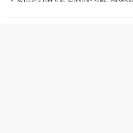
4、域名订单支付后“处理中”和“成功”状态不支持用户申请退款。若域名购