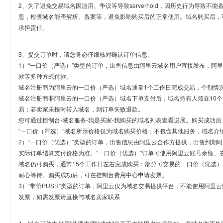
2、为了避免交易域名因滥用、争议等导致serverhold，因历史行为导致不
息，检查域名能否解析、备案等，避免影响购买后的正常使用。域名购买后，
承担责任。
3、提交订单时，请您务必仔细核对确认订单信息。
1）“一口价（严选）”类型的订单，出售信息由阿里云域名用户直接发布，阿
款等多种方式付款。
域名注册商为阿里云的一口价（严选）域名通常1个工作日完成交易，个别情
域名注册商非阿里云的一口价（严选）域名下单支付后，域名持有人须在10
易；若卖家未按时转入域名，则订单失败退款。
您可通过控制台-域名服务-我是买家-我购买的域名列表查看进展。购买成功后
“一口价（严选）”域名所示价格仅为域名购买价格，不包含其他服务，域名介
2）“一口价（优选）”类型的订单，出售信息由阿里云合作方提供，出售到期
实际订单结算支付价格为准。“一口价（优选）”订单可使用阿里云账号余额、
域名仍可购买，通常15个工作日左右完成购买；部分可交易的一口价（优选）
耐心等待。购买成功后，可在控制台费用中心申请发票。
3）“带价PUSH”类型的订单，阿里云仅为域名交易提供平台，不能使用阿
发票，如需发票请直接与域名卖家联系