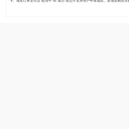
4、域名订单支付后“处理中”和“成功”状态不支持用户申请退款。若域名购