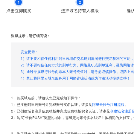
温馨提示，请仔细阅读：
安全提示：
1）请不要相信任何利用阿里云域名交易规则漏洞进行交易获利的言论
2）请不要相信任何方式的刷单行为、网络兼职或刷单返利，谨防网络
3）通过专属银行账号向非本人账号充值时，请务必谨慎操作，谨防上
4）禁止将阿里云域名服务用于网络诈骗活动或为诈骗活动提供支持！
1、购买域名前，请确认您已完成如下操作：
1）已注册阿里云账号并完成账号实名认证，请参见
阿里云账号注册流程
。
2）已创建域名注册信息模板并完成信息模板实名认证，请参见
创建域名注册
3）购买“带价PUSH”类型的域名，需绑定与账号实名认证主体相同的支付宝，
2、为了避免交易域名因滥用、争议等导致serverhold，因历史行为导致不