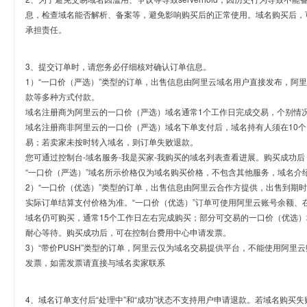
息，检查域名能否解析、备案等，避免影响购买后的正常使用。域名购买后，
承担责任。
3、提交订单时，请您务必仔细核对确认订单信息。
1）“一口价（严选）”类型的订单，出售信息由阿里云域名用户直接发布，阿
款等多种方式付款。
域名注册商为阿里云的一口价（严选）域名通常1个工作日完成交易，个别情
域名注册商非阿里云的一口价（严选）域名下单支付后，域名持有人须在10
易；若卖家未按时转入域名，则订单失败退款。
您可通过控制台-域名服务-我是买家-我购买的域名列表查看进展。购买成功后
“一口价（严选）”域名所示价格仅为域名购买价格，不包含其他服务，域名介
2）“一口价（优选）”类型的订单，出售信息由阿里云合作方提供，出售到期
实际订单结算支付价格为准。“一口价（优选）”订单可使用阿里云账号余额、
域名仍可购买，通常15个工作日左右完成购买；部分可交易的一口价（优选）
耐心等待。购买成功后，可在控制台费用中心申请发票。
3）“带价PUSH”类型的订单，阿里云仅为域名交易提供平台，不能使用阿
发票，如需发票请直接与域名卖家联系
4、域名订单支付后“处理中”和“成功”状态不支持用户申请退款。若域名购