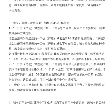
息，检查域名能否解析、备案等，避免影响购买后的正常使用。域名购买后，
承担责任。
3、提交订单时，请您务必仔细核对确认订单信息。
1）“一口价（严选）”类型的订单，出售信息由阿里云域名用户直接发布，阿
款等多种方式付款。
域名注册商为阿里云的一口价（严选）域名通常1个工作日完成交易，个别情
域名注册商非阿里云的一口价（严选）域名下单支付后，域名持有人须在10
易；若卖家未按时转入域名，则订单失败退款。
您可通过控制台-域名服务-我是买家-我购买的域名列表查看进展。购买成功后
“一口价（严选）”域名所示价格仅为域名购买价格，不包含其他服务，域名介
2）“一口价（优选）”类型的订单，出售信息由阿里云合作方提供，出售到期
实际订单结算支付价格为准。“一口价（优选）”订单可使用阿里云账号余额、
域名仍可购买，通常15个工作日左右完成购买；部分可交易的一口价（优选）
耐心等待。购买成功后，可在控制台费用中心申请发票。
3）“带价PUSH”类型的订单，阿里云仅为域名交易提供平台，不能使用阿
发票，如需发票请直接与域名卖家联系
4、域名订单支付后“处理中”和“成功”状态不支持用户申请退款。若域名购