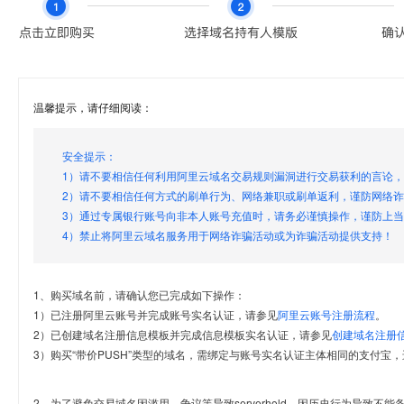
温馨提示，请仔细阅读：
安全提示：
1）请不要相信任何利用阿里云域名交易规则漏洞进行交易获利的言论
2）请不要相信任何方式的刷单行为、网络兼职或刷单返利，谨防网络
3）通过专属银行账号向非本人账号充值时，请务必谨慎操作，谨防上
4）禁止将阿里云域名服务用于网络诈骗活动或为诈骗活动提供支持！
1、购买域名前，请确认您已完成如下操作：
1）已注册阿里云账号并完成账号实名认证，请参见
阿里云账号注册流程
。
2）已创建域名注册信息模板并完成信息模板实名认证，请参见
创建域名注册
3）购买“带价PUSH”类型的域名，需绑定与账号实名认证主体相同的支付宝，
2、为了避免交易域名因滥用、争议等导致serverhold，因历史行为导致不