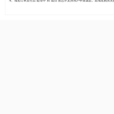
4、域名订单支付后“处理中”和“成功”状态不支持用户申请退款。若域名购