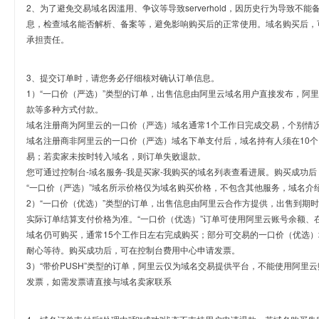
2、为了避免交易域名因滥用、争议等导致serverhold，因历史行为导致不
息，检查域名能否解析、备案等，避免影响购买后的正常使用。域名购买后，
承担责任。
3、提交订单时，请您务必仔细核对确认订单信息。
1）“一口价（严选）”类型的订单，出售信息由阿里云域名用户直接发布，阿
款等多种方式付款。
域名注册商为阿里云的一口价（严选）域名通常1个工作日完成交易，个别情
域名注册商非阿里云的一口价（严选）域名下单支付后，域名持有人须在10
易；若卖家未按时转入域名，则订单失败退款。
您可通过控制台-域名服务-我是买家-我购买的域名列表查看进展。购买成功后
“一口价（严选）”域名所示价格仅为域名购买价格，不包含其他服务，域名介
2）“一口价（优选）”类型的订单，出售信息由阿里云合作方提供，出售到期
实际订单结算支付价格为准。“一口价（优选）”订单可使用阿里云账号余额、
域名仍可购买，通常15个工作日左右完成购买；部分可交易的一口价（优选）
耐心等待。购买成功后，可在控制台费用中心申请发票。
3）“带价PUSH”类型的订单，阿里云仅为域名交易提供平台，不能使用阿
发票，如需发票请直接与域名卖家联系