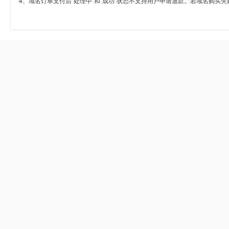
4、域名订单支付后“处理中”和“成功”状态不支持用户申请退款。若域名购