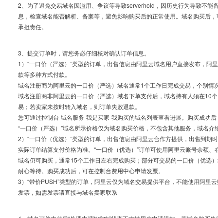
2、为了避免交易域名因滥用、争议等导致serverhold，因历史行为导致不
息，检查域名能否解析、备案等，避免影响购买后的正常使用。域名购买后，
承担责任。
3、提交订单时，请您务必仔细核对确认订单信息。
1）“一口价（严选）”类型的订单，出售信息由阿里云域名用户直接发布，阿
款等多种方式付款。
域名注册商为阿里云的一口价（严选）域名通常1个工作日完成交易，个别情
域名注册商非阿里云的一口价（严选）域名下单支付后，域名持有人须在10
易；若卖家未按时转入域名，则订单失败退款。
您可通过控制台-域名服务-我是买家-我购买的域名列表查看进展。购买成功后
“一口价（严选）”域名所示价格仅为域名购买价格，不包含其他服务，域名介
2）“一口价（优选）”类型的订单，出售信息由阿里云合作方提供，出售到期
实际订单结算支付价格为准。“一口价（优选）”订单可使用阿里云账号余额、
域名仍可购买，通常15个工作日左右完成购买；部分可交易的一口价（优选）
耐心等待。购买成功后，可在控制台费用中心申请发票。
3）“带价PUSH”类型的订单，阿里云仅为域名交易提供平台，不能使用阿
发票，如需发票请直接与域名卖家联系