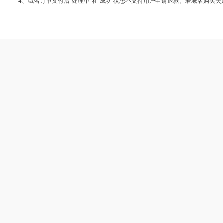
4、域名订单支付后“处理中”和“成功”状态不支持用户申请退款。若域名购