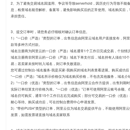
2、为了避免交易域名因滥用、争议等导致serverhold，因历史行为导致不
息，检查域名能否解析、备案等，避免影响购买后的正常使用。域名购买后，
承担责任。
3、提交订单时，请您务必仔细核对确认订单信息。
1）“一口价（严选）”类型的订单，出售信息由阿里云域名用户直接发布，阿
款等多种方式付款。
域名注册商为阿里云的一口价（严选）域名通常1个工作日完成交易，个别情
域名注册商非阿里云的一口价（严选）域名下单支付后，域名持有人须在10
易；若卖家未按时转入域名，则订单失败退款。
您可通过控制台-域名服务-我是买家-我购买的域名列表查看进展。购买成功后
“一口价（严选）”域名所示价格仅为域名购买价格，不包含其他服务，域名介
2）“一口价（优选）”类型的订单，出售信息由阿里云合作方提供，出售到期
实际订单结算支付价格为准。“一口价（优选）”订单可使用阿里云账号余额、
域名仍可购买，通常15个工作日左右完成购买；部分可交易的一口价（优选）
耐心等待。购买成功后，可在控制台费用中心申请发票。
3）“带价PUSH”类型的订单，阿里云仅为域名交易提供平台，不能使用阿
发票，如需发票请直接与域名卖家联系